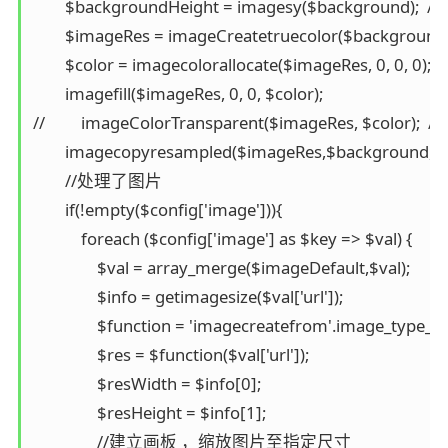
        $backgroundHeight = imagesy($background); 
        $imageRes = imageCreatetruecolor($backgroun
        $color = imagecolorallocate($imageRes, 0, 0, 0);

        imagefill($imageRes, 0, 0, $color);

//         imageColorTransparent($imageRes, $color); 
        imagecopyresampled($imageRes,$background,
        //处理了图片

        if(!empty($config['image'])){

            foreach ($config['image'] as $key => $val) {

                $val = array_merge($imageDefault,$val);

                $info = getimagesize($val['url']);

                $function = 'imagecreatefrom'.image_type_to
                $res = $function($val['url']);

                $resWidth = $info[0];

                $resHeight = $info[1];

                //建立画板 ，缩放图片至指定尺寸
