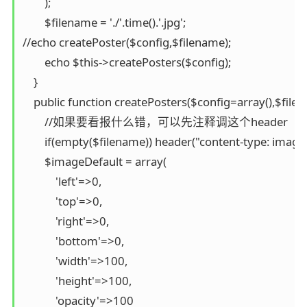
        );

        $filename = './'.time().'.jpg';

//echo createPoster($config,$filename);

        echo $this->createPosters($config);

    }

    public function createPosters($config=array(),$filen
        //如果要看报什么错，可以先注释调这个header

        if(empty($filename)) header("content-type: image/
        $imageDefault = array(

            'left'=>0,

            'top'=>0,

            'right'=>0,

            'bottom'=>0,

            'width'=>100,

            'height'=>100,

            'opacity'=>100
