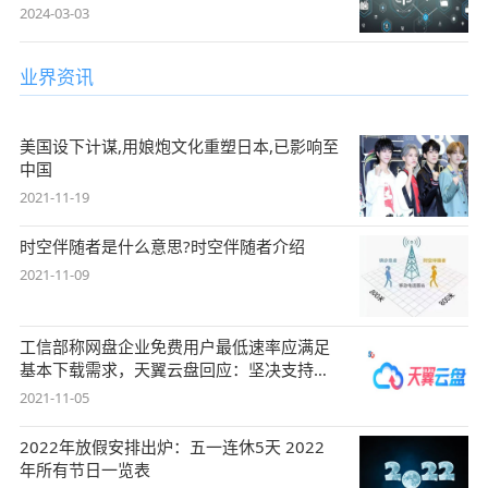
2024-03-03
业界资讯
美国设下计谋,用娘炮文化重塑日本,已影响至
中国
2021-11-19
时空伴随者是什么意思?时空伴随者介绍
2021-11-09
工信部称网盘企业免费用户最低速率应满足
基本下载需求，天翼云盘回应：坚决支持，
始终
2021-11-05
2022年放假安排出炉：五一连休5天 2022
年所有节日一览表