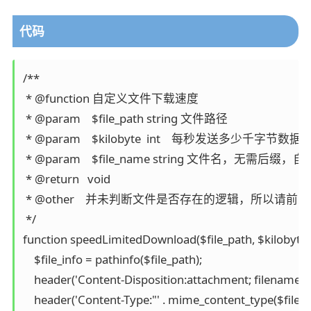
代码
/**

 * @function 自定义文件下载速度

 * @param    $file_path string 文件路径

 * @param    $kilobyte  int    每秒发送多少千字节数
 * @param    $file_name string 文件名，无需
 * @return   void

 * @other    并未判断文件是否存在的逻辑，所以请前
 */

function speedLimitedDownload($file_path, $kilobyte = 
    $file_info = pathinfo($file_path);

    header('Content-Disposition:attachment; filename="'. ($
    header('Content-Type:"' . mime_content_type($file_path