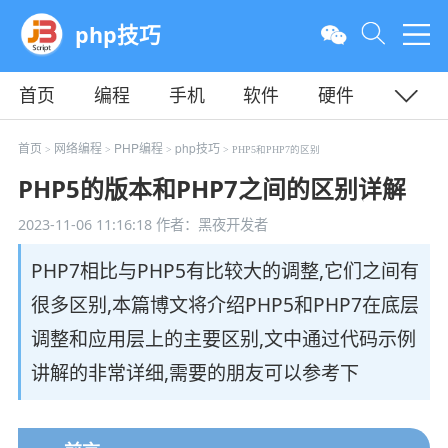
php技巧
首页
编程
手机
软件
硬件
教程
平面
服务器
首页
网络编程
PHP编程
php技巧
>
>
>
> PHP5和PHP7的区别
PHP5的版本和PHP7之间的区别详解
2023-11-06 11:16:18
作者：黑夜开发者
PHP7相比与PHP5有比较大的调整,它们之间有
很多区别,本篇博文将介绍PHP5和PHP7在底层
调整和应用层上的主要区别,文中通过代码示例
讲解的非常详细,需要的朋友可以参考下