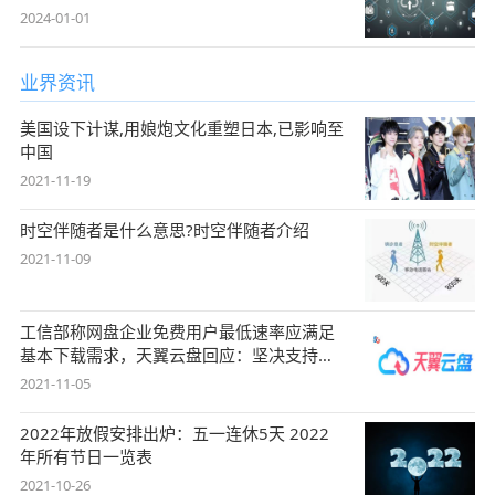
2024-01-01
业界资讯
美国设下计谋,用娘炮文化重塑日本,已影响至
中国
2021-11-19
时空伴随者是什么意思?时空伴随者介绍
2021-11-09
工信部称网盘企业免费用户最低速率应满足
基本下载需求，天翼云盘回应：坚决支持，
始终
2021-11-05
2022年放假安排出炉：五一连休5天 2022
年所有节日一览表
2021-10-26