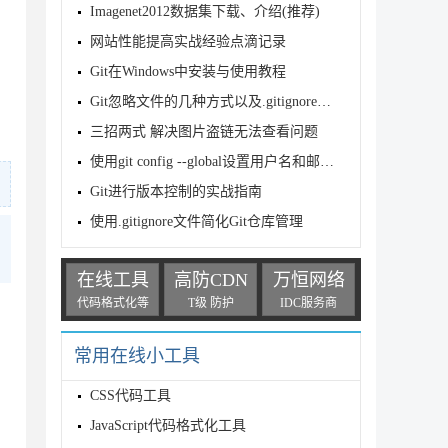
Imagenet2012数据集下载、介绍(推荐)
网站性能提高实战经验点滴记录
Git在Windows中安装与使用教程
Git忽略文件的几种方式以及.gitignore文件的忽略规则详解
三招两式 解决图片盗链无法查看问题
使用git config --global设置用户名和邮件问题
Git进行版本控制的实战指南
使用.gitignore文件简化Git仓库管理
在线工具
高防CDN
万恒网络
代码格式化等
T级 防护
IDC服务商
常用在线小工具
CSS代码工具
JavaScript代码格式化工具