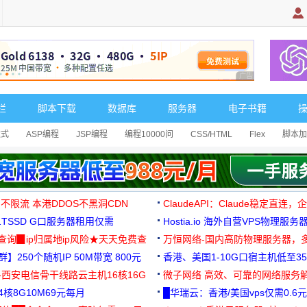
广告 商业广告，理
栏
脚本下载
数据库
服务器
电子书籍
达式
ASP编程
JSP编程
编程10000问
CSS/HTML
Flex
脚本加
 不限流 本港DDOS不黑洞CDN
ClaudeAPI：Claude稳定直连
G1TSSD G口服务器租用仅需
Hostia.io 海外自营VPS物理服务
可免费测试
址查询▉ip归属地ip风险★天天免费查
万恒网络-国内高防物理服务器，
】250个随机IP 50M带宽 800元
99元/月起
香港、美国1-10G口宿主机低至35
-西安电信骨干线路云主机16核16G
微子网络 高效、可靠的网络服务
核8G10M69元每月
█华瑞云：香港/美国vps仅需0.6元