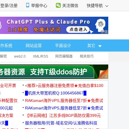
登录/注册
举报中心
关注微信
快捷导航
性选择
广告 商业广告，理
操作系统
网站运营
平面设计
其它
解密
web2.0
XML/RSS
网页编辑器
相关技巧
广告 商业广告，理
，企业可开票
<推荐>云服务器注册免费领★充值白拿$100
器
█机房大带宽机柜Q:1006456867█
多种配置仅
RAKsmart海外VPS,服务器低至7折★免费试
00元起
用★
RAKsmart海外VPS,服务器低至7折★免费试
解决方案
用★
【祥云网络】江苏多线BGP高防仅需399元
/天█
服务器租用/托管-域名空间/认准腾佑科技