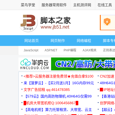
菜鸟学堂
服务器常用软件
主机测评网
在线工具
网站首页
网页制作
网络编程
脚本专
JavaScript
ASP.NET
PHP编程
AJAX相关
正则表
安全相关
网页播放器
其它综合
Dart
<推荐>云服务器注册免费领★充值白拿$100
CN2加速
来【菠萝云】-【买2月送1月】16G内存99元
48H64
文字广告招租 qq:461478385
3000+
▉IP地
【579云】国内高防物理机,40H64G仅需99
【香港站群
元
█机房大带宽机柜Q:1006456867█
创梦网络
【高电机柜】算力托管租赁、大带宽、云主
88元/月
【超云】4