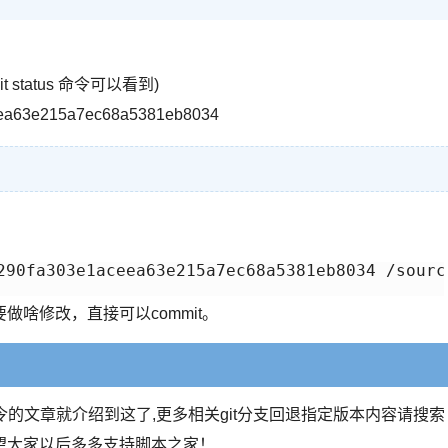
it status 命令可以看到)
63e215a7ec68a5381eb8034
290fa303e1aceea63e215a7ec68a5381eb8034 /source
做啥修改，直接可以commit。
令的文章就介绍到这了,更多相关git分支回退指定版本内容请搜索
望大家以后多多支持脚本之家！