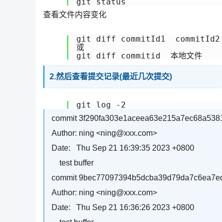
git status 
查看文件内容变化
git diff commitId1  commitId2

或

git diff commitid  本地文件
2.然后查看提交记录(最近几次提交)
git log -2
commit 3f290fa303e1aceea63e215a7ec68a5381e
Author: ning <ning@xxx.com>
Date: Thu Sep 21 16:39:35 2023 +0800
test buffer
commit 9bec77097394b5dcba39d79da7c6ea7e
Author: ning <ning@xxx.com>
Date: Thu Sep 21 16:36:26 2023 +0800