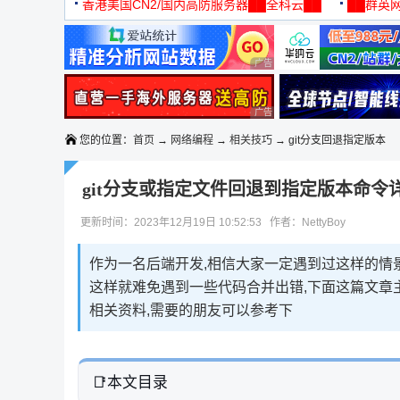
机
香港美国CN2/国内高防服务器██全科云██
██群英网
◆◆◆
广告 商业广告，理性选择
广告 商业广告，理性选择
您的位置：
首页
→
网络编程
→
相关技巧
→ git分支回退指定版本
git分支或指定文件回退到指定版本命令
更新时间：2023年12月19日 10:52:53 作者：NettyBoy
作为一名后端开发,相信大家一定遇到过这样的情景
这样就难免遇到一些代码合并出错,下面这篇文章
相关资料,需要的朋友可以参考下
本文目录