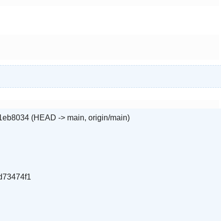
b8034 (HEAD -> main, origin/main)
d73474f1