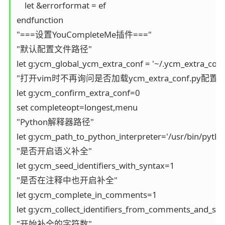
    let &errorformat = ef

endfunction

"===设置YouCompleteMe插件==="

"默认配置文件路径"

let g:ycm_global_ycm_extra_conf = '~/.ycm_extra_conf.
"打开vim时不再询问是否加载ycm_extra_conf.py配置"

let g:ycm_confirm_extra_conf=0

set completeopt=longest,menu

"Python解释器路径"

let g:ycm_path_to_python_interpreter='/usr/bin/python
"是否开启语义补全"

let g:ycm_seed_identifiers_with_syntax=1

"是否在注释中也开启补全"

let g:ycm_complete_in_comments=1

let g:ycm_collect_identifiers_from_comments_and_stri
"开始补全的字符数"
