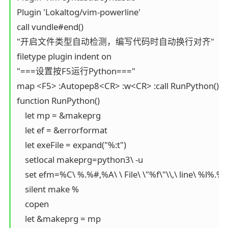
Plugin 'Lokaltog/vim-powerline'

call vundle#end()

"开启文件类型自动检测，编写代码时自动换行对齐"

filetype plugin indent on

"===设置按F5运行Python==="

map <F5> :Autopep8<CR> :w<CR> :call RunPython()<C
function RunPython()

    let mp = &makeprg

    let ef = &errorformat

    let exeFile = expand("%:t")

    setlocal makeprg=python3\ -u

    set efm=%C\ %.%#,%A\ \ File\ \"%f\"\\,\ line\ %l
    silent make %

    copen

    let &makeprg = mp
