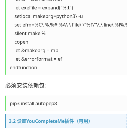
    let exeFile = expand("%:t")

    setlocal makeprg=python3\ -u

    set efm=%C\ %.%#,%A\ \ File\ \"%f\"\\,\ line\ %l
    silent make %

    copen

    let &makeprg = mp

    let &errorformat = ef

endfunction
必须安装依赖包：
pip3 install autopep8
3.2 设置YouCompleteMe插件（可用）