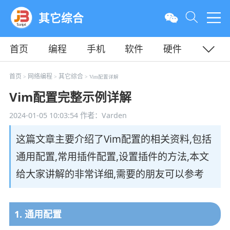
其它综合
首页
编程
手机
软件
硬件
教程
平面
服务器
首页
网络编程
其它综合
>
>
> Vim配置详解
Vim配置完整示例详解
2024-01-05 10:03:54
作者：Varden
这篇文章主要介绍了Vim配置的相关资料,包括
通用配置,常用插件配置,设置插件的方法,本文
给大家讲解的非常详细,需要的朋友可以参考
1. 通用配置