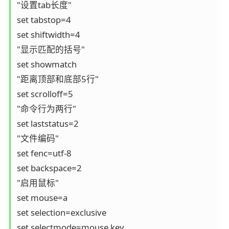
"设置tab长度"

set tabstop=4

set shiftwidth=4

"显示匹配的括号"

set showmatch

"距离顶部和底部5行"

set scrolloff=5

"命令行为两行"

set laststatus=2

"文件编码"

set fenc=utf-8

set backspace=2

"启用鼠标"

set mouse=a

set selection=exclusive

set selectmode=mouse,key
