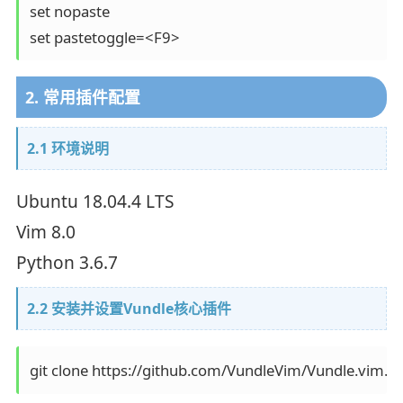
set nopaste

set pastetoggle=<F9>
2. 常用插件配置
2.1 环境说明
Ubuntu 18.04.4 LTS
Vim 8.0
Python 3.6.7
2.2 安装并设置Vundle核心插件
git clone https://github.com/VundleVim/Vundle.vim.gi