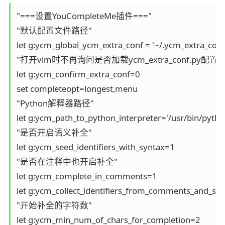
"===设置YouCompleteMe插件==="

"默认配置文件路径"

let g:ycm_global_ycm_extra_conf = '~/.ycm_extra_conf.
"打开vim时不再询问是否加载ycm_extra_conf.py配置"

let g:ycm_confirm_extra_conf=0

set completeopt=longest,menu

"Python解释器路径"

let g:ycm_path_to_python_interpreter='/usr/bin/python
"是否开启语义补全"

let g:ycm_seed_identifiers_with_syntax=1

"是否在注释中也开启补全"

let g:ycm_complete_in_comments=1

let g:ycm_collect_identifiers_from_comments_and_stri
"开始补全的字符数"

let g:ycm_min_num_of_chars_for_completion=2
