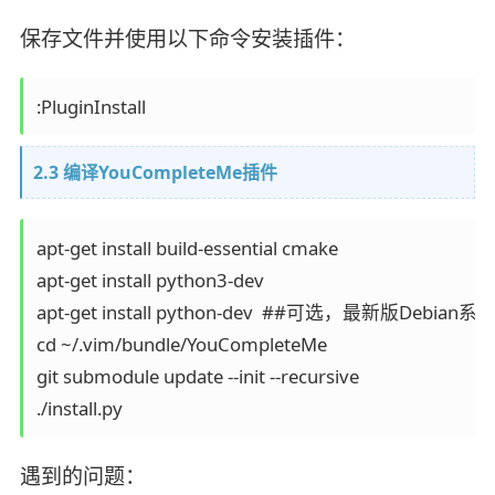
保存文件并使用以下命令安装插件：
:PluginInstall
2.3 编译YouCompleteMe插件
apt-get install build-essential cmake

apt-get install python3-dev

apt-get install python-dev  ##可选，最新版Debia
cd ~/.vim/bundle/YouCompleteMe

git submodule update --init --recursive

./install.py
遇到的问题：