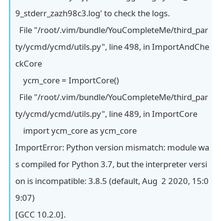
9_stderr_zazh98c3.log' to check the logs.
File "/root/.vim/bundle/YouCompleteMe/third_par
ty/ycmd/ycmd/utils.py", line 498, in ImportAndChe
ckCore
ycm_core = ImportCore()
File "/root/.vim/bundle/YouCompleteMe/third_par
ty/ycmd/ycmd/utils.py", line 489, in ImportCore
import ycm_core as ycm_core
ImportError: Python version mismatch: module wa
s compiled for Python 3.7, but the interpreter versi
on is incompatible: 3.8.5 (default, Aug 2 2020, 15:0
9:07)
[GCC 10.2.0].