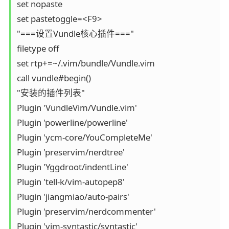
set nopaste

set pastetoggle=<F9>

"===设置Vundle核心插件==="

filetype off

set rtp+=~/.vim/bundle/Vundle.vim

call vundle#begin()

"安装的插件列表"

Plugin 'VundleVim/Vundle.vim'

Plugin 'powerline/powerline'

Plugin 'ycm-core/YouCompleteMe'

Plugin 'preservim/nerdtree'

Plugin 'Yggdroot/indentLine'

Plugin 'tell-k/vim-autopep8'

Plugin 'jiangmiao/auto-pairs'

Plugin 'preservim/nerdcommenter'

Plugin 'vim-syntastic/syntastic'
