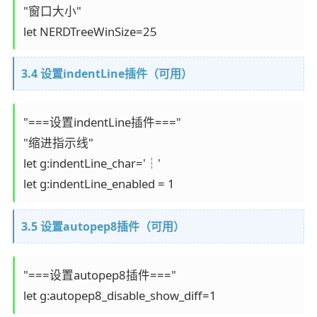
"窗口大小"

let NERDTreeWinSize=25
3.4 设置indentLine插件（可用）
"===设置indentLine插件==="

"缩进指示线"

let g:indentLine_char='┆'

let g:indentLine_enabled = 1
3.5 设置autopep8插件（可用）
"===设置autopep8插件==="

let g:autopep8_disable_show_diff=1