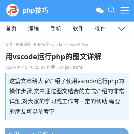
php技巧
首页
编程
手机
软件
硬件
教程
平面
服务器
首页
网络编程
PHP编程
php技巧
>
>
>
> vscode运行php
用vscode运行php的图文详解
2024-01-18 10:25:37
作者：A1gorithms
这篇文章给大家介绍了使用vscode运行php的
操作步骤,文中通过图文结合的方式介绍的非常
详细,对大家的学习或工作有一定的帮助,需要
的朋友可以参考下