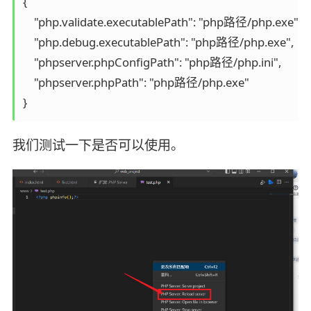
{

    "php.validate.executablePath": "php路径/php.exe",

    "php.debug.executablePath": "php路径/php.exe",

    "phpserver.phpConfigPath": "php路径/php.ini",

    "phpserver.phpPath": "php路径/php.exe"

我们测试一下是否可以使用。