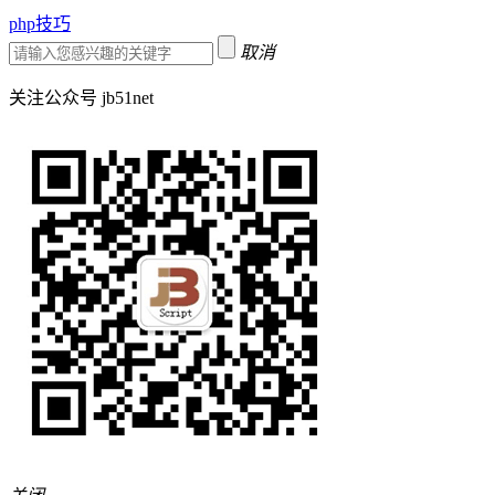
php技巧
取消
关注公众号 jb51net