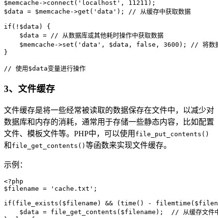
$memcache->connect('localhost', 11211);

$data = $memcache->get('data'); // 从缓存中获取数据

if(!$data) {

    $data = // 从数据库或其他耗时操作中获取数据

    $memcache->set('data', $data, false, 3600); 
}

3、文件缓存
文件缓存是将一些经常被读取的数据保存在文件中，以减少对
数据库和内存的消耗，通常用于存储一些静态内容，比如配置
文件、模板文件等。PHP中，可以使用
file_put_contents()
和
等函数来实现文件缓存。
file_get_contents()
示例：
<?php 

$filename = 'cache.txt';

if(file_exists($filename) && (time() - filemtime($filen
    $data = file_get_contents($filename);  // 从缓存文