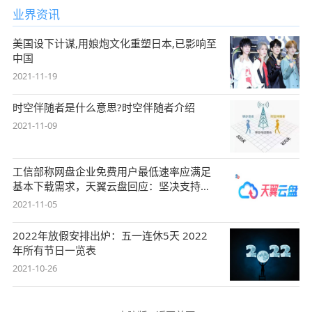
业界资讯
美国设下计谋,用娘炮文化重塑日本,已影响至
中国
2021-11-19
时空伴随者是什么意思?时空伴随者介绍
2021-11-09
工信部称网盘企业免费用户最低速率应满足
基本下载需求，天翼云盘回应：坚决支持，
始终
2021-11-05
2022年放假安排出炉：五一连休5天 2022
年所有节日一览表
2021-10-26