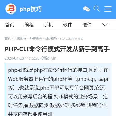
php技巧
首页
编程
手机
软件
硬件
教程
平面
服务器
首页
网络编程
PHP编程
php技巧
>
>
>
> PHP-CLI命令行模式
PHP-CLI命令行模式开发从新手到高手
2024-04-20 11:15:36
投稿：yin
php-cli就是php在命令行运行的接口,区别于在
Web服务器上运行的php环境（php-cgi, isapi
等）,也就是说,php不单可以写前台网页,它还
可以用来写后台的程序,cli模式的业务场景：定
时任务,有数据同步,数据处理,多线程,进程通信,
共享内存都要使用cli