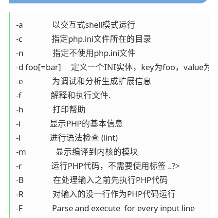
-a               以交互式shell模式运行

-c               指定php.ini文件所在的目录

-n               指定不使用php.ini文件

-d foo[=bar]     定义一个INI实体，key为foo，value为'ba
-e               为调试和分析生成扩展信息

-f               解释和执行文件.

-h               打印帮助

-i               显示PHP的基本信息

-l               进行语法检查 (lint)

-m               显示编译到内核的模块

-r               运行PHP代码，不需要使用标签 ..?>

-B               在处理输入之前先执行PHP代码

-R               对输入的没一行作为PHP代码运行

-F               Parse and execute  for every input line
