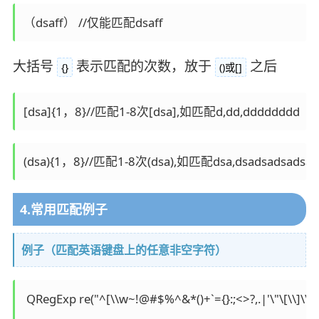
大括号
表示匹配的次数，放于
之后
{}
()或[]
4.常用匹配例子
例子（匹配英语键盘上的任意非空字符）
 QRegExp re("^[\\w~!@#$%^&*()+`={}:;<>?,.|'\"\[\\]\\-\\/