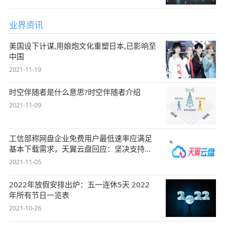
业界资讯
美国设下计谋,用娘炮文化重塑日本,已影响至
中国
2021-11-19
时空伴随者是什么意思?时空伴随者介绍
2021-11-09
工信部称网盘企业免费用户最低速率应满足
基本下载需求，天翼云盘回应：坚决支持，
始终
2021-11-05
2022年放假安排出炉：五一连休5天 2022
年所有节日一览表
2021-10-26