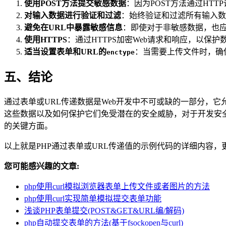
使用POST方法提交敏感数据
：因为POST方法通过HT
对输入数据进行验证和过滤
：始终验证和过滤所有输入数
避免在URL中暴露敏感信息
：即使对于非敏感数据，也应
使用HTTPS
：通过HTTPS加密Web请求和响应，以保
适当设置表单和URL的
：当需要上传文件时，确
enctype
五、结论
通过表单或URL传递数据是Web开发中不可或缺的一部分，
这些数据以及如何保护它们免受潜在的安全威胁，对于开发安全
的关键方面。
以上就是PHP通过表单或URL传递值的示例代码的详细内容，
您可能感兴趣的文章:
php使用curl模拟浏览器表单上传文件或者图片的方法
php使用curl实现简单模拟提交表单功能
浅谈PHP表单提交(POST&GET&URL编/解码)
php自动提交表单的方法(基于fsockopen与curl)