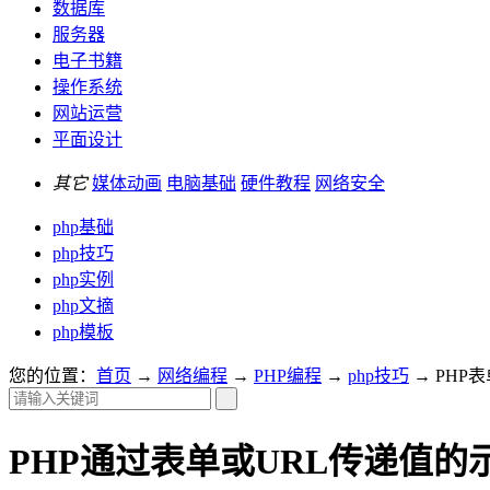
数据库
服务器
电子书籍
操作系统
网站运营
平面设计
其它
媒体动画
电脑基础
硬件教程
网络安全
php基础
php技巧
php实例
php文摘
php模板
您的位置：
首页
→
网络编程
→
PHP编程
→
php技巧
→ PHP
PHP通过表单或URL传递值的