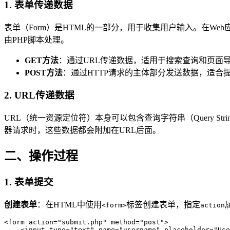
1. 表单传递数据
表单（Form）是HTML的一部分，用于收集用户输入。在W
由PHP脚本处理。
GET方法
：通过URL传递数据，适用于搜索查询和页面
POST方法
：通过HTTP请求的主体部分发送数据，适合
2. URL传递数据
URL（统一资源定位符）本身可以包含查询字符串（Query Stri
器请求时，这些数据都会附加在URL后面。
二、操作过程
1. 表单提交
创建表单
：在HTML中使用
标签创建表单，指定
<form>
action
<form action="submit.php" method="post">  

    <input type="text" name="username" placeholder="Use