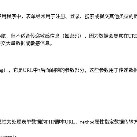
eb应用程序中，表单经常用于注册、登录、搜索或提交其他类型
导航，但不适合传递敏感信息（如密码），因为数据会暴露在UR
提交大量数据或敏感信息。
ng），它是URL中
后面跟随的参数部分，这些参数用于传递数据
?
属性为处理表单数据的PHP脚本URL，
属性指定数据传输方
method
rname">  
