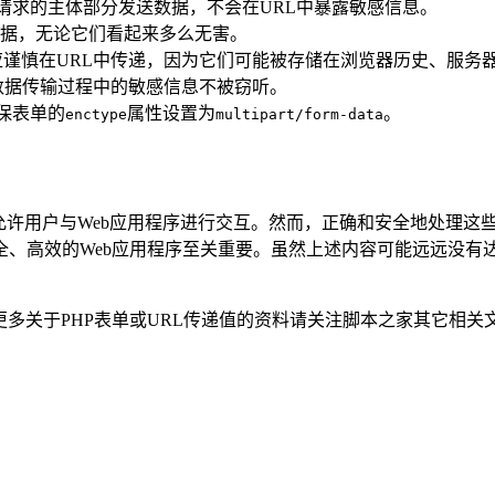
TP请求的主体部分发送数据，不会在URL中暴露敏感信息。
据，无论它们看起来多么无害。
谨慎在URL中传递，因为它们可能被存储在浏览器历史、服务
护数据传输过程中的敏感信息不被窃听。
保表单的
属性设置为
。
enctype
multipart/form-data
它允许用户与Web应用程序进行交互。然而，正确和安全地处理这
、高效的Web应用程序至关重要。虽然上述内容可能远远没有达
更多关于PHP表单或URL传递值的资料请关注脚本之家其它相关