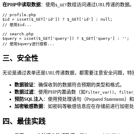
在PHP中读取数据
：使用
数组访问通过URL传递的数据
$_GET
// profile.php  

$id = isset($_GET['id']) ? $_GET['id'] : null;  

// 使用$id...  

// search.php  

$query = isset($_GET['query']) ? $_GET['query'] : '';  

// 使用$query进行搜索...
三、安全性
无论是通过表单还是URL传递数据，都需要注意安全问题，特别
数据验证
：确保收到的数据符合预期的类型和格式。
数据过滤
：使用PHP内置函数（如
、
filter_var()
filter
预防SQL注入
：使用预处理语句（Prepared Stateme
加密敏感数据
：如密码等敏感信息应在存储前进行加密处
四、最佳实践