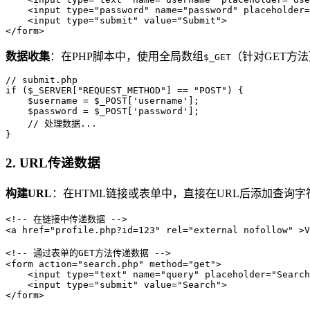
    <input type="password" name="password" placeholder=
    <input type="submit" value="Submit">  

</form>
数据收集
：在PHP脚本中，使用全局数组
（针对GET方
$_GET
// submit.php  

if ($_SERVER["REQUEST_METHOD"] == "POST") {  

    $username = $_POST['username'];  

    $password = $_POST['password'];  

    // 处理数据...  

}
2. URL传递数据
构建URL
：在HTML链接或表单中，直接在URL后添加查询字
<!-- 在链接中传递数据 -->  

<a href="profile.php?id=123" rel="external nofollow" >V
<!-- 通过表单的GET方法传递数据 -->  

<form action="search.php" method="get">  

    <input type="text" name="query" placeholder="Search
    <input type="submit" value="Search">  

</form>