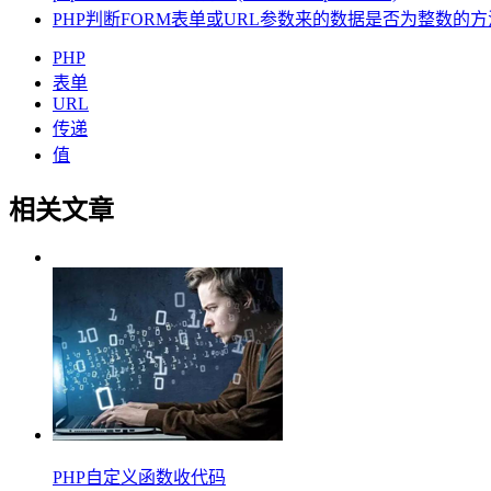
PHP判断FORM表单或URL参数来的数据是否为整数的方
PHP
表单
URL
传递
值
相关文章
PHP自定义函数收代码