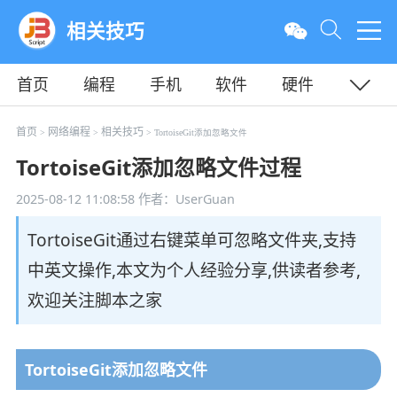
相关技巧
首页
编程
手机
软件
硬件
教程
平面
服务器
首页
网络编程
相关技巧
>
>
> TortoiseGit添加忽略文件
TortoiseGit添加忽略文件过程
2025-08-12 11:08:58
作者：UserGuan
TortoiseGit通过右键菜单可忽略文件夹,支持
中英文操作,本文为个人经验分享,供读者参考,
欢迎关注脚本之家
TortoiseGit添加忽略文件