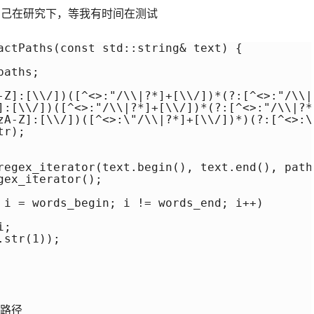
自己在研究下，等我有时间在测试
actPaths(const std::string& text) {

aths;

A-Z]:[\\/])([^<>:"/\\|?*]+[\\/])*(?:[^<>:"/\
Z]:[\\/])([^<>:"/\\|?*]+[\\/])*(?:[^<>:"/\\|
-zA-Z]:[\\/])([^<>:\"/\\|?*]+[\\/])*)(?:[^<
r);

regex_iterator(text.begin(), text.end(), pathP
ex_iterator();

 i = words_begin; i != words_end; i++)

;

str(1));

路径
