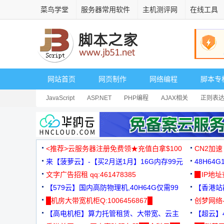
菜鸟学堂
服务器常用软件
主机测评网
在线工具
网站首页
网页制作
网络编程
脚本专
JavaScript
ASP.NET
PHP编程
AJAX相关
正则表
安全相关
网页播放器
其它综合
Dart
<推荐>云服务器注册免费领★充值白拿$100
CN2加速
来【菠萝云】-【买2月送1月】16G内存99元
48H64
文字广告招租 qq:461478385
3000+
▉IP地
【579云】国内高防物理机,40H64G仅需99
【香港站群
元
█机房大带宽机柜Q:1006456867█
创梦网络
【高电机柜】算力托管租赁、大带宽、云主
88元/月
【超云】4