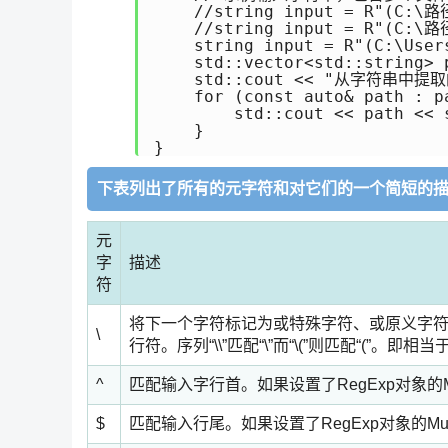
    //string input = R"(C:
    //string input = R"(C:
    string input = R"(C:\User
    std::vector<std::string> 
    std::cout << "从字符串中提取的
    for (const auto& path : pa
        std::cout << path << s
    }

}
下表列出了所有的元字符和对它们的一个简短的
元
字
描述
符
将下一个字符标记为或特殊字符、或原义字符、或
\
行符。序列“\\”匹配“\”而“\(”则匹配“(”
^
匹配输入字行首。如果设置了RegExp对象的Mult
$
匹配输入行尾。如果设置了RegExp对象的Multi