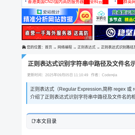
机
香港美国CN2/国内高防服务器██全科云██
██群英网
◆◆◆
广告 商业广告，理性选择
广告 商业广告，理性选择
您的位置：
首页
→
网络编程
→
正则表达式
→ 正则表达式识别路径
正则表达式识别字符串中路径及文件名
更新时间：2025年09月05日 11:10:49 作者：Coder•jia
正则表达式（Regular Expression,简称 r
介绍了正则表达式识别字符串中路径及文件名的相
本文目录