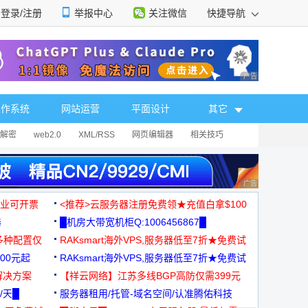
登录/注册
举报中心
关注微信
快捷导航
性选择
广告 商业广告，理
操作系统
网站运营
平面设计
其它
解密
web2.0
XML/RSS
网页编辑器
相关技巧
广告 商业广告，理
，企业可开票
<推荐>云服务器注册免费领★充值白拿$100
器
█机房大带宽机柜Q:1006456867█
多种配置仅
RAKsmart海外VPS,服务器低至7折★免费试
00元起
用★
RAKsmart海外VPS,服务器低至7折★免费试
解决方案
用★
【祥云网络】江苏多线BGP高防仅需399元
/天█
服务器租用/托管-域名空间/认准腾佑科技