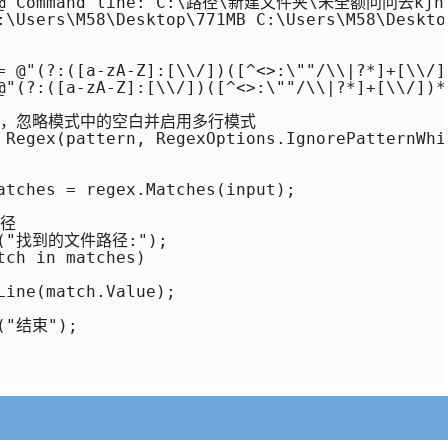
 = @"Command line: C:\路径\新建文件夹\未全额问问去kjhk
:\Users\M58\Desktop\771MB C:\Users\M58\Deskt
 = @"(?:([a-zA-Z]:[\\/])([^<>:\""/\\|?*]+[\\
 @"(?:([a-zA-Z]:[\\/])([^<>:\""/\\|?*]+[\\
式对象，忽略模式中的空白并启用多行模式

 Regex(pattern, RegexOptions.IgnorePatternWhi
atches = regex.Matches(input);

径

ne("找到的文件路径:");

ch in matches)

ine(match.Value);

("结束");
