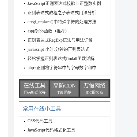
JavaScript正则表达式校验非正整数实例
正则表达式教程之子表达式用法分析
eregi_replace()中特殊字符的处理方法
asp的ubb函数（推荐）
正则表达式RegExp语法与用法详解
\|?*]+(?![^\s"]))*))";//匹配正常路径

?*]+(?![^\s"]))*))";//匹配正常路径

javascript 小时:分钟的正则表达式
>:\"/\\|?*]+(?![^\s\"])))";//匹配文件及文件夹

轻松掌握正则表达式findall函数详解
php+正则将字符串中的字母数字和中文分割
attern);

在线工具
高防CDN
万恒网络
代码格式化等
T级 防护
IDC服务商
常用在线小工具
CSS代码工具
JavaScript代码格式化工具