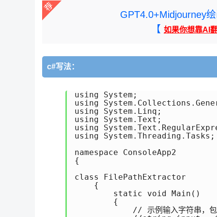
GPT4.0+Midjou
【
如果你想靠AI
c#写法：
using System;

using System.Collections.Gener
using System.Linq;

using System.Text;

using System.Text.RegularExpre
using System.Threading.Tasks;

namespace ConsoleApp2

{

class FilePathExtractor

    {

        static void Main()

        {

            // 示例输入字符串，