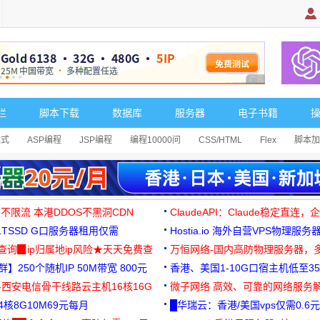
广告 商业广告，理
栏
脚本下载
数据库
服务器
电子书籍
达式
ASP编程
JSP编程
编程10000问
CSS/HTML
Flex
脚本加
 不限流 本港DDOS不黑洞CDN
ClaudeAPI：Claude稳定直连
G1TSSD G口服务器租用仅需
Hostia.io 海外自营VPS物理服务
可免费测试
址查询▉ip归属地ip风险★天天免费查
万恒网络-国内高防物理服务器，
】250个随机IP 50M带宽 800元
99元/月起
香港、美国1-10G口宿主机低至35
-西安电信骨干线路云主机16核16G
微子网络 高效、可靠的网络服务
核8G10M69元每月
█华瑞云：香港/美国vps仅需0.6元