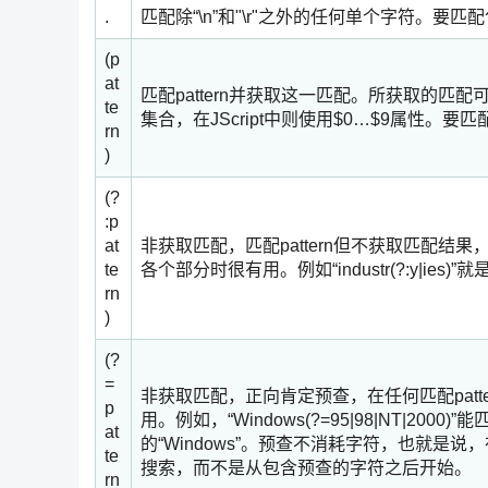
.
匹配除“\n”和"\r"之外的任何单个字符。要匹配包
(p
at
匹配pattern并获取这一匹配。所获取的匹配可以从
te
集合，在JScript中则使用$0…$9属性。要匹配
rn
)
(?
:p
at
非获取匹配，匹配pattern但不获取匹配结果
te
各个部分时很有用。例如“industr(?:y|ies)”就是
rn
)
(?
=
非获取匹配，正向肯定预查，在任何匹配pat
p
用。例如，“Windows(?=95|98|NT|2000)”
at
的“Windows”。预查不消耗字符，也就
te
搜索，而不是从包含预查的字符之后开始。
rn