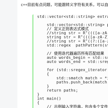
c++目前有点问题，可能跟转义字符有关系，可以
std::vector<std::string> extr
    std::vector<std::string> p
    // 定义正则表达式模式

    //string str = R"((([a-z
    string str = R"((([a-zA-
    //string str = R"((?:([a
    std::regex  pathPattern(st
    // 使用迭代器遍历所有匹配结果

    auto words_begin = std::s
    auto words_end = std::sreg
    for (std::sregex_iterator
    {

        std::smatch match = *i
        paths.push_back(match.
    }

    return paths;

}

int main()

{

    // 示例输入字符串，包含多个文件