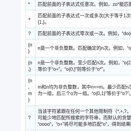
*
匹配前面的子表达式任意次。例如，zo*能匹配“z”
匹配前面的子表达式一次或多次(大于等于1次）。例
+
{1,}。
?
匹配前面的子表达式零次或一次。例如，“do(es)?”
{n
n是一个非负整数。匹配确定的n次。例如，“o{2}
}
{n
n是一个非负整数。至少匹配n次。例如，“o{2,}”不
,}
等价于“o+”。“o{0,}”则等价于“o*”。
{n
,
m和n均为非负整数，其中n<=m。最少匹配n次且最
m
为一组，后三个o为一组。“o{0,1}”等价于
}
当该字符紧跟在任何一个其他限制符（*,+,?，{
?
可能少地匹配所搜索的字符串，而默认的贪
“oooo”，“o+”将尽可能多地匹配“o”，得到结果[“oooo