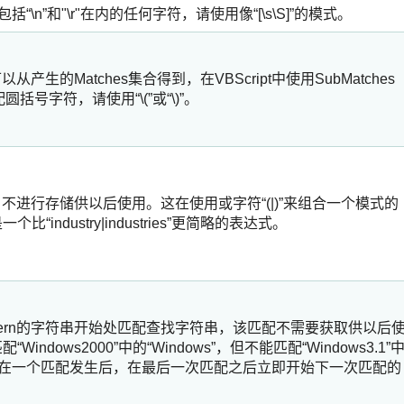
括“\n”和"\r"在内的任何字符，请使用像“[\s\S]”的模式。
产生的Matches集合得到，在VBScript中使用SubMatches
圆括号字符，请使用“\(”或“\)”。
，不进行存储供以后使用。这在使用或字符“(|)”来组合一个模式的
一个比“industry|industries”更简略的表达式。
tern的字符串开始处匹配查找字符串，该匹配不需要获取供以后
能匹配“Windows2000”中的“Windows”，但不能匹配“Windows3.1”
是说，在一个匹配发生后，在最后一次匹配之后立即开始下一次匹配的