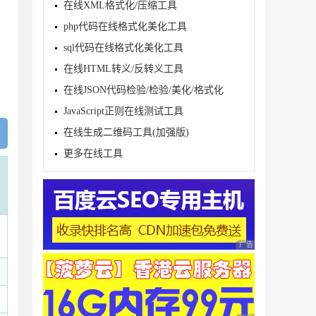
在线XML格式化/压缩工具
ΩÕº∆ご中🍺\🙂☀\☺❥(^_-)づ￣3￣)づ╭❤～\fatf    hs
Õº∆ご中🍺\🙂☀\☺❥(^_-)づ￣3￣)づ╭❤～\fatf    hso
php代码在线格式化美化工具
:\Users\M58\Desktop\bug记录.xlsx C:\Users\M58\
sql代码在线格式化美化工具
在线HTML转义/反转义工具
在线JSON代码检验/检验/美化/格式化
JavaScript正则在线测试工具
在线生成二维码工具(加强版)
更多在线工具
广告 商业广告，理性