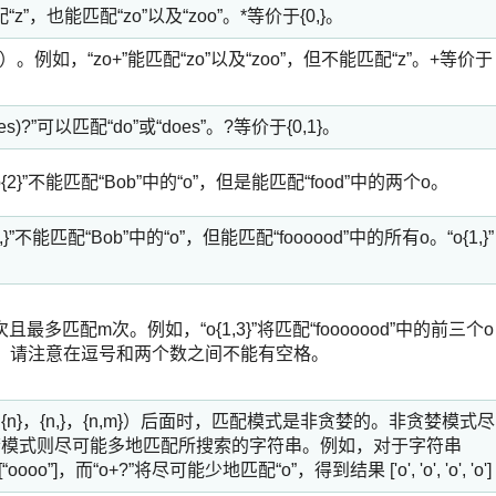
，也能匹配“zo”以及“zoo”。*等价于{0,}。
如，“zo+”能匹配“zo”以及“zoo”，但不能匹配“z”。+等价于
可以匹配“do”或“does”。?等价于{0,1}。
”不能匹配“Bob”中的“o”，但是能匹配“food”中的两个o。
能匹配“Bob”中的“o”，但能匹配“foooood”中的所有o。“o{1,}”
多匹配m次。例如，“o{1,3}”将匹配“fooooood”中的前三个o
“o?”。请注意在逗号和两个数之间不能有空格。
n}，{n,}，{n,m}）后面时，匹配模式是非贪婪的。非贪婪模式尽
婪模式则尽可能多地匹配所搜索的字符串。例如，对于字符串
”]，而“o+?”将尽可能少地匹配“o”，得到结果 ['o', 'o', 'o', 'o']