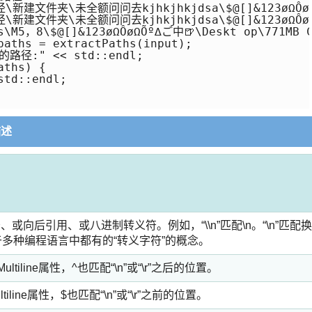
\路径\新建文件夹\未全额问问去kjhkjhkjdsa\$@[]&123øΩÔø
\路径\新建文件夹\未全额问问去kjhkjhkjdsa\$@[]&123øΩÔøΩ
s\M5，8\$@[]&123øΩÔøΩÕº∆ご中🍺\Deskt op\771MB C
paths = extractPaths(input);

路径:" << std::endl;

ths) {

td::endl;

描述
向后引用、或八进制转义符。例如，“\\n”匹配\n。“\n”匹配换
。即相当于多种编程语言中都有的“转义字符”的概念。
iline属性，^也匹配“\n”或“\r”之后的位置。
line属性，$也匹配“\n”或“\r”之前的位置。