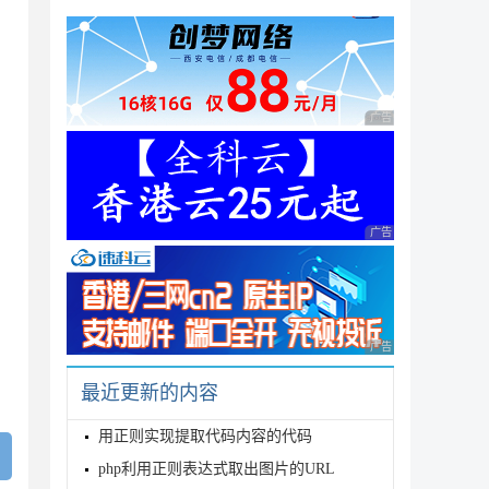
jhkjdsa\$@[]&123øΩÔøΩÕº∆ご中🍺\🙂☀\☺❥(^_-)
op\bug记录.xlsx C:\Users\M58\Desktop\vpl使用.docx
/])*)(?:[^<>:\""/\\|?*]+\.[^\s\""]*)"; //只匹配文
/])*)(?:[^<>:\""/\\|?*]+(?![^\s\""]))";//匹配
广告 商业广告，理性
tespace | RegexOptions.Multiline);

广告 商业广告，理性
广告 商业广告，理性
最近更新的内容
用正则实现提取代码内容的代码
php利用正则表达式取出图片的URL