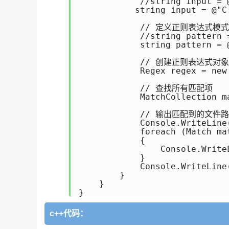
            //string input
           string input = @"C
            // 定义正则表达式模式

            //string pattern
            string pattern =
            // 创建正则表达
            Regex regex = new
            // 查找所有匹配项

            MatchCollection m
            // 输出匹配到的文件路
            Console.WriteLi
            foreach (Match mat
            {

                Console.WriteL
            }

            Console.WriteLine
        }

    }

}
c++代码：