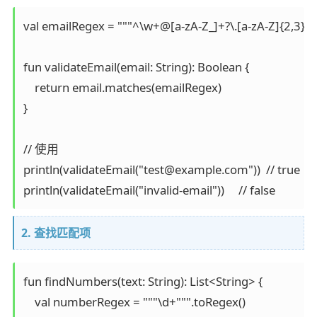
val emailRegex = """^\w+@[a-zA-Z_]+?\.[a-zA-Z]{2,3}$""
fun validateEmail(email: String): Boolean {

    return email.matches(emailRegex)

}

// 使用

println(validateEmail("test@example.com"))  // true

println(validateEmail("invalid-email"))     // false
2. 查找匹配项
fun findNumbers(text: String): List<String> {

    val numberRegex = """\d+""".toRegex()
