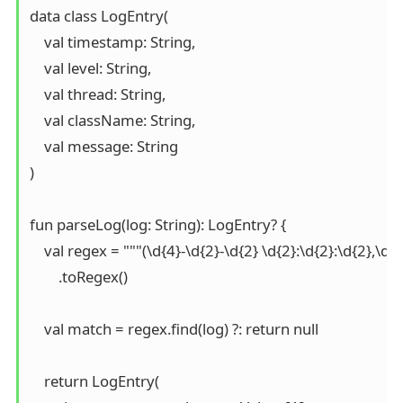
data class LogEntry(

    val timestamp: String,

    val level: String,

    val thread: String,

    val className: String,

    val message: String

)

fun parseLog(log: String): LogEntry? {

    val regex = """(\d{4}-\d{2}-\d{2} \d{2}:\d{2}:\d{2},\d{3
        .toRegex()

    val match = regex.find(log) ?: return null

    return LogEntry(
