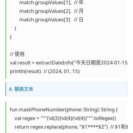
        match.groupValues[1],  // 年

        match.groupValues[2],  // 月

        match.groupValues[3]   // 日

    )

}

// 使用

val result = extractDateInfo("今天日期是2024-01-15")

println(result)  // (2024, 01, 15)
4. 替换文本
fun maskPhoneNumber(phone: String): String {

    val regex = """(\d{3})\d{4}(\d{4})""".toRegex()

    return regex.replace(phone, "$1****$2")  // $