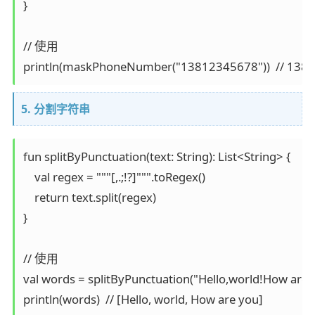
}

// 使用

println(maskPhoneNumber("13812345678"))  // 138
5. 分割字符串
fun splitByPunctuation(text: String): List<String> {

    val regex = """[,.;!?]""".toRegex()

    return text.split(regex)

}

// 使用

val words = splitByPunctuation("Hello,world!How are y
println(words)  // [Hello, world, How are you]