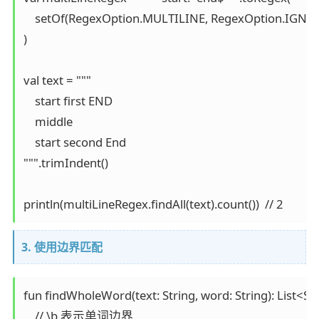
    setOf(RegexOption.MULTILINE, RegexOption.IGNO
)

val text = """

    start first END

    middle

    start second End

""".trimIndent()

println(multiLineRegex.findAll(text).count())  // 2
3. 使用边界匹配
fun findWholeWord(text: String, word: String): List<Stri
    // \b 表示单词边界
