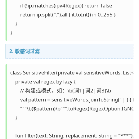
        if (!ip.matches(ipv4Regex)) return false

        return ip.split(".").all { it.toInt() in 0..255 }

    }

}
2. 敏感词过滤
class SensitiveFilter(private val sensitiveWords: List<Str
    private val regex by lazy {

        // 构建或模式，如：\b(词1|词2|词3)\b

        val pattern = sensitiveWords.joinToString("|") { Re
        """\b($pattern)\b""".toRegex(RegexOption.IGNOR
    }

    fun filter(text: String, replacement: String = "***"): St