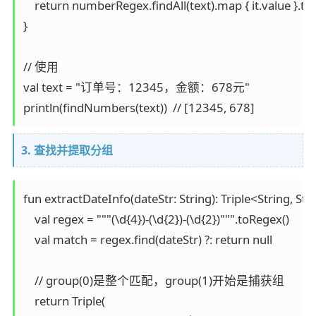
    return numberRegex.findAll(text).map { it.value }.toLi
}

// 使用

val text = "订单号：12345，金额：678元"

println(findNumbers(text))  // [12345, 678]
3. 查找并提取分组
fun extractDateInfo(dateStr: String): Triple<String, Strin
    val regex = """(\d{4})-(\d{2})-(\d{2})""".toRegex()

    val match = regex.find(dateStr) ?: return null

    // group(0)是整个匹配，group(1)开始是捕获组

    return Triple(
