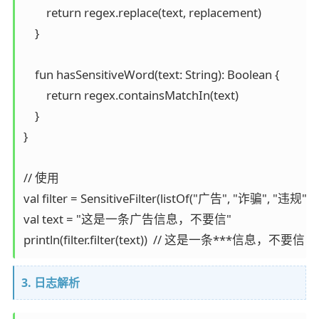
        return regex.replace(text, replacement)

    }

    fun hasSensitiveWord(text: String): Boolean {

        return regex.containsMatchIn(text)

    }

}

// 使用

val filter = SensitiveFilter(listOf("广告", "诈骗", "违规"))

val text = "这是一条广告信息，不要信"

println(filter.filter(text))  // 这是一条***信息，不要信
3. 日志解析