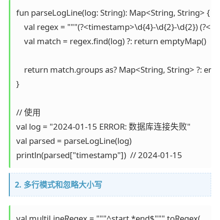
fun parseLogLine(log: String): Map<String, String> {

    val regex = """(?<timestamp>\d{4}-\d{2}-\d{2}) (?<l
    val match = regex.find(log) ?: return emptyMap()

    return match.groups as? Map<String, String> ?: emp
}

// 使用

val log = "2024-01-15 ERROR: 数据库连接失败"

val parsed = parseLogLine(log)

println(parsed["timestamp"])  // 2024-01-15
2. 多行模式和忽略大小写
val multiLineRegex = """^start.*end$""".toRegex(
