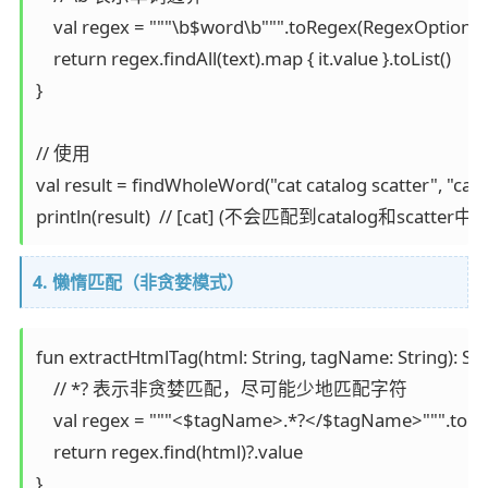
    val regex = """\b$word\b""".toRegex(RegexOption
    return regex.findAll(text).map { it.value }.toList()

}

// 使用

val result = findWholeWord("cat catalog scatter", "cat")
println(result)  // [cat] (不会匹配到catalog和scatter中的
4. 懒惰匹配（非贪婪模式）
fun extractHtmlTag(html: String, tagName: String): Stri
    // *? 表示非贪婪匹配，尽可能少地匹配字符

    val regex = """<$tagName>.*?</$tagName>""".toReg
    return regex.find(html)?.value

}
