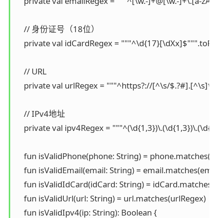
    private val emailRegex = """^[\w.-]+@[\w.-]+\.[a-zA-Z
    // 身份证号（18位）

    private val idCardRegex = """^\d{17}[\dXx]$""".toReg
    // URL

    private val urlRegex = """^https?://[^\s/$.?#].[^\s]*$
    // IPv4地址

    private val ipv4Regex = """^(\d{1,3})\.(\d{1,3})\.(\d{1,
    fun isValidPhone(phone: String) = phone.matches(p
    fun isValidEmail(email: String) = email.matches(emai
    fun isValidIdCard(idCard: String) = idCard.matches(
    fun isValidUrl(url: String) = url.matches(urlRegex)

    fun isValidIpv4(ip: String): Boolean {
