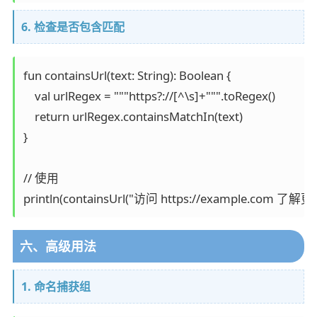
6. 检查是否包含匹配
fun containsUrl(text: String): Boolean {

    val urlRegex = """https?://[^\s]+""".toRegex()

    return urlRegex.containsMatchIn(text)

}

// 使用

println(containsUrl("访问 https://example.com 了解更多"
六、高级用法
1. 命名捕获组