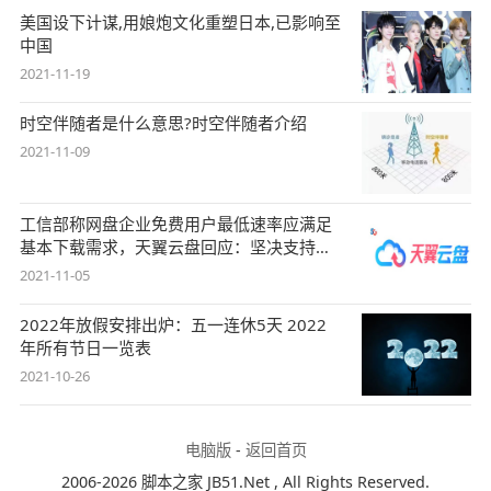
美国设下计谋,用娘炮文化重塑日本,已影响至
中国
2021-11-19
时空伴随者是什么意思?时空伴随者介绍
2021-11-09
工信部称网盘企业免费用户最低速率应满足
基本下载需求，天翼云盘回应：坚决支持，
始终
2021-11-05
2022年放假安排出炉：五一连休5天 2022
年所有节日一览表
2021-10-26
电脑版
-
返回首页
2006-2026 脚本之家 JB51.Net , All Rights Reserved.