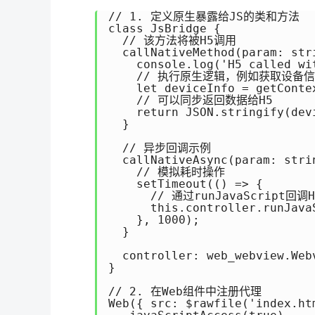
// 1. 定义原生暴露给JS的类和方法

class JsBridge {

  // 该方法将被H5调用

  callNativeMethod(param: stri
    console.log('H5 called wi
    // 执行原生逻辑，例如获取设备信
    let deviceInfo = getConte
    // 可以同步返回数据给H5

    return JSON.stringify(devi
  }

  // 异步回调示例

  callNativeAsync(param: stri
    // 模拟耗时操作

    setTimeout(() => {

      // 通过runJavaScript回调H5
      this.controller.runJava
    }, 1000);

  }

  controller: web_webview.Webv
}

// 2. 在Web组件中注册代理

Web({ src: $rawfile('index.ht