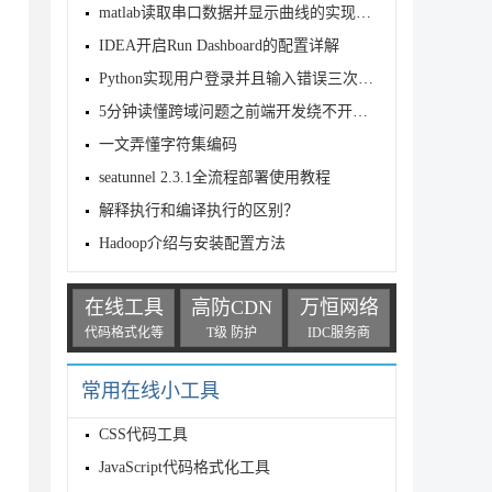
matlab读取串口数据并显示曲线的实现示例
IDEA开启Run Dashboard的配置详解
Python实现用户登录并且输入错误三次后锁定该用户
ller();

5分钟读懂跨域问题之前端开发绕不开的“跨界沟通”难题
一文弄懂字符集编码
seatunnel 2.3.1全流程部署使用教程
解释执行和编译执行的区别？
Hadoop介绍与安装配置方法
在线工具
高防CDN
万恒网络
代码格式化等
T级 防护
IDC服务商
常用在线小工具
CSS代码工具
JavaScript代码格式化工具