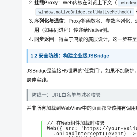
挂载Proxy
：Web内核在浏览上下文（
window
window.nativeBridge.callNativeMethod()
序列化与通信
：Proxy将函数名、参数序列化，
用
（如果同进程）传递给Native侧。
同步返回
：得益于鸿蒙的底层设计，这一步甚至
1.2 安全防线：构建企业级JSBridge
JSBridge是连接H5世界的“任意门”，如果不
最佳实践。
防线一：URL白名单与域名校验
并非所有加载到WebView中的页面都应该拥有调
// 在Web组件加载时校验

Web({ src: 'https://your-vali
  .onLoadIntercept((event) => 