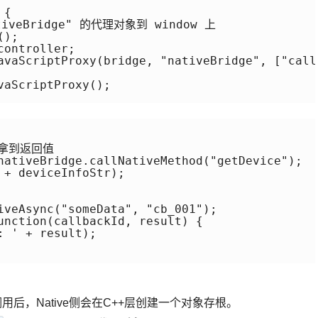
{

veBridge" 的代理对象到 window 上

);

ontroller;

avaScriptProxy(bridge, "nativeBridge", ["call
aScriptProxy();

拿到返回值

nativeBridge.callNativeMethod("getDevice");

+ deviceInfoStr);

iveAsync("someData", "cb_001");

unction(callbackId, result) {

 ' + result);

调用后，Native侧会在C++层创建一个对象存根。