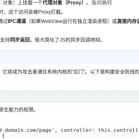
对象）上挂载一个
代理对象（Proxy）
。当JS执行
时，这个访问会被Proxy拦截。
通过
IPC通道
（如果WebView运行在独立渲染进程）或
直接内存
支持
同步返回
，极大简化了JS的异步回调地狱。
加防护，它将成为攻击者通往系统内核的“后门”。以下是构建安全防线
用原生能力的权限。
d-domain.com/page', controller: this.controlle
{
