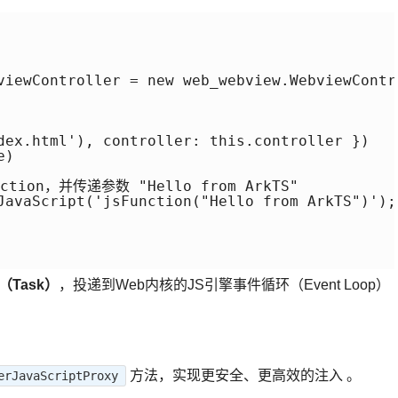
viewController = new web_webview.WebviewContro
dex.html'), controller: this.controller })

)

ction，并传递参数 "Hello from ArkTS"

JavaScript('jsFunction("Hello from ArkTS")');

（Task）
，投递到Web内核的JS引擎事件循环（Event Loop）
方法，实现更安全、更高效的注入 。
erJavaScriptProxy