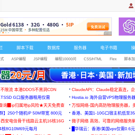
广告 商业广告，理
栏
脚本下载
数据库
服务器
电子书籍
达式
ASP编程
JSP编程
编程10000问
CSS/HTML
Flex
脚本加
 不限流 本港DDOS不黑洞CDN
ClaudeAPI：Claude稳定直连
G1TSSD G口服务器租用仅需
Hostia.io 海外自营VPS物理服务
可免费测试
址查询▉ip归属地ip风险★天天免费查
万恒网络-国内高防物理服务器，
】250个随机IP 50M带宽 800元
99元/月起
香港、美国1-10G口宿主机低至35
-西安电信骨干线路云主机16核16G
微子网络 高效、可靠的网络服务
核8G10M69元每月
█华瑞云：香港/美国vps仅需0.6元