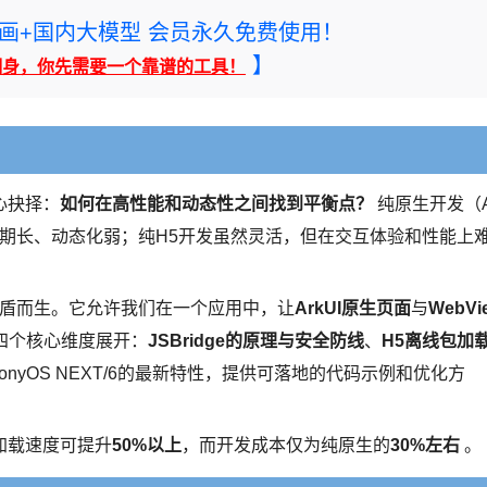
rney绘画+国内大模型 会员永久免费使用！
】
翻身，你先需要一个靠谱的工具！
心抉择：
如何在高性能和动态性之间找到平衡点？
纯原生开发（A
周期长、动态化弱；纯H5开发虽然灵活，但在交互体验和性能上
盾而生。它允许我们在一个应用中，让
ArkUI原生页面
与
WebVi
四个核心维度展开：
JSBridge的原理与安全防线
、
H5离线包加
monyOS NEXT/6的最新特性，提供可落地的代码示例和优化方
加载速度可提升
50%以上
，而开发成本仅为纯原生的
30%左右
。