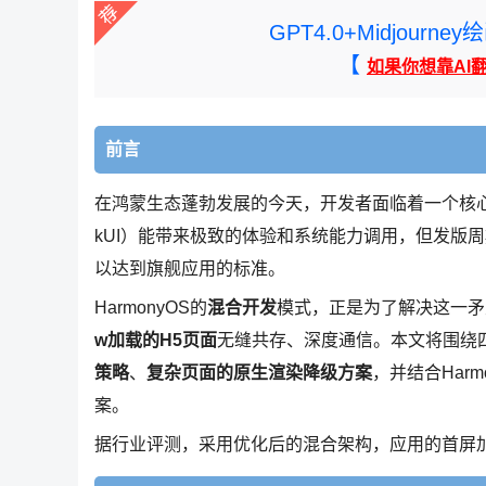
GPT4.0+Midjou
【
如果你想靠AI
前言
在鸿蒙生态蓬勃发展的今天，开发者面临着一个核
kUI）能带来极致的体验和系统能力调用，但发版
以达到旗舰应用的标准。
HarmonyOS的
混合开发
模式，正是为了解决这一矛
w加载的H5页面
无缝共存、深度通信。本文将围绕
策略
、
复杂页面的原生渲染降级方案
，并结合Har
案。
据行业评测，采用优化后的混合架构，应用的首屏