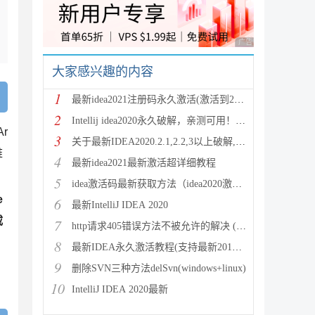
广告 商业广告，理性
大家感兴趣的内容
1
最新idea2021注册码永久激活(激活到2100年)
2
Intellij idea2020永久破解，亲测可用！！！
r
3
关于最新IDEA2020.2.1,2.2,3以上破解,激活失
难
4
最新idea2021最新激活超详细教程
5
idea激活码最新获取方法（idea2020激活码汇总）
e
6
最新IntelliJ IDEA 2020
载
7
http请求405错误方法不被允许的解决 (Method n
8
最新IDEA永久激活教程(支持最新2019.2版本)
9
删除SVN三种方法delSvn(windows+linux)
10
IntelliJ IDEA 2020最新