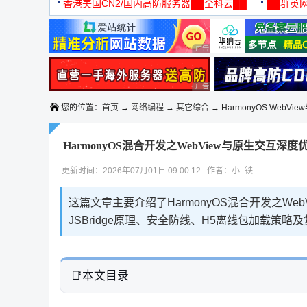
机
香港美国CN2/国内高防服务器██全科云██
██群英网
◆◆◆
广告 商业广告，理性选择
广告 商业广告，理性选择
您的位置：
首页
→
网络编程
→
其它综合
→ HarmonyOS WebVi
HarmonyOS混合开发之WebView与原生交互深度
更新时间：2026年07月01日 09:00:12 作者：小_铁
这篇文章主要介绍了HarmonyOS混合开发之We
JSBridge原理、安全防线、H5离线包加载策
本文目录