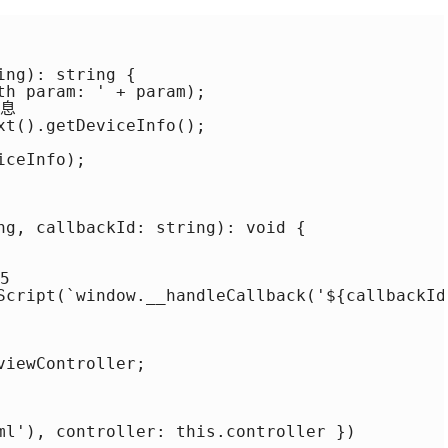
ng): string {

th param: ' + param);

息

xt().getDeviceInfo();

ceInfo);

ng, callbackId: string): void {



Script(`window.__handleCallback('${callbackId
iewController;

ml'), controller: this.controller })
