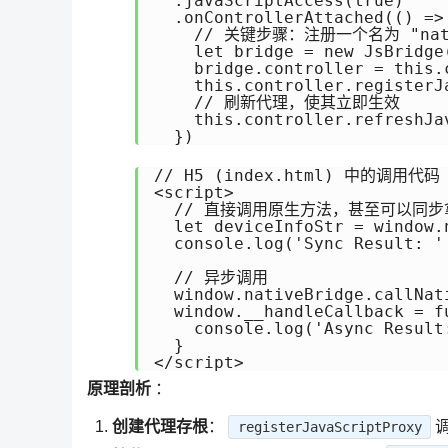
  .javaScriptAccess(true)

  .onControllerAttached(() => 
    // 关键步骤：注册一个名为 "nati
    let bridge = new JsBridge(
    bridge.controller = this.c
    this.controller.registerJ
    // 刷新代理，使其立即生效

    this.controller.refreshJav
// H5 (index.html) 中的调用代码

<script>

  // 直接调用原生方法，甚至可以同步
  let deviceInfoStr = window.
  console.log('Sync Result: ' 
  // 异步调用

  window.nativeBridge.callNat
  window.__handleCallback = f
    console.log('Async Result:
  }

原理剖析
：
创建代理存根
：
registerJavaScriptProxy