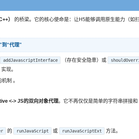
C++）
的桥梁。它的核心使命是：让H5能够调用原生能力（如
入”到“代理”
（存在安全隐患）或
addJavascriptInterface
shouldOverr
）实现。
机制 。
tive <-> JS的双向对象代理
。它不再仅仅是简单的字符串拼接和
的
或
方法。
er
runJavaScript
runJavaScriptExt