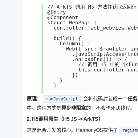
// ArkTS 调用 H5 方法并获取返回值

@Entry

@Component

struct WebPage {

  controller: web_webview.Web
  build() {

    Column() {

      Web({ src: $rawfile('in
        .javaScriptAccess(true
        .onLoadEnd(() => {

          // 调用 H5 中的 jsFun
          this.controller.run
        })

    }

  }

原理
：
会将代码封装成一个
任务
runJavaScript
中。这种方式是
异步非阻塞
的，不会卡死UI线程。
2. H5调用原生（H5 JS -> ArkTS）
这是混合开发的核心。HarmonyOS提供了
regist