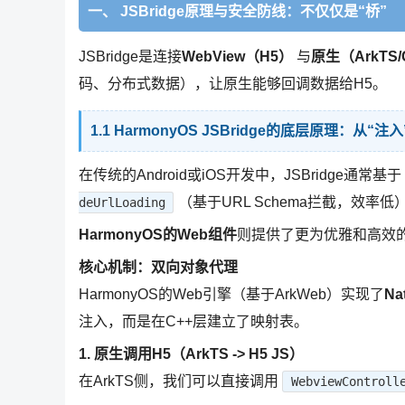
一、 JSBridge原理与安全防线：不仅仅是“桥”
JSBridge是连接
WebView（H5）
与
原生（ArkTS/
码、分布式数据），让原生能够回调数据给H5。
1.1 HarmonyOS JSBridge的底层原理：从“注
在传统的Android或iOS开发中，JSBridge通常基于
（基于URL Schema拦截，效率低
deUrlLoading
HarmonyOS的Web组件
则提供了更为优雅和高效的
核心机制：双向对象代理
HarmonyOS的Web引擎（基于ArkWeb）实现了
Na
注入，而是在C++层建立了映射表。
1. 原生调用H5（ArkTS -> H5 JS）
在ArkTS侧，我们可以直接调用
WebviewControll