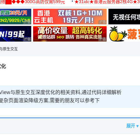
络██◆◆◆300G高防仅需599元
★31idc★香港云服务器2核4G★
用◆
广告 商业广告，理性选择
广告 商业广告，理性选择
广告 商业广告，理性选择
广告 商业广告，理性选择
ew与原生交互
优化
bView与原生交互深度优化的相关资料,通过代码详细解析
略及复杂页面渲染降级方案,需要的朋友可以参考下
展开 ▾