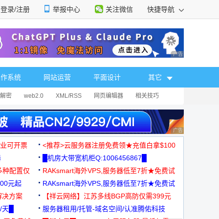
登录/注册
举报中心
关注微信
快捷导航
性选择
广告 商业广告，理
操作系统
网站运营
平面设计
其它
解密
web2.0
XML/RSS
网页编辑器
相关技巧
广告 商业广告，理
，企业可开票
<推荐>云服务器注册免费领★充值白拿$100
器
█机房大带宽机柜Q:1006456867█
多种配置仅
RAKsmart海外VPS,服务器低至7折★免费试
00元起
用★
RAKsmart海外VPS,服务器低至7折★免费试
解决方案
用★
【祥云网络】江苏多线BGP高防仅需399元
/天█
服务器租用/托管-域名空间/认准腾佑科技