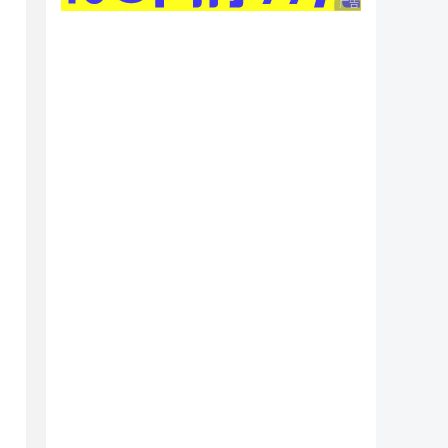
广告 商业广告，理性
NativeMethod", "callNativeAsync"]);
