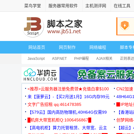
菜鸟学堂
服务器常用软件
主机测评网
在线工具
网站首页
网页制作
网络编程
脚本专
JavaScript
ASP.NET
PHP编程
AJAX相关
正则表
安全相关
网页播放器
其它综合
Dart
<推荐>云服务器注册免费领★充值白拿$100
CN2加速
来【菠萝云】-【买2月送1月】16G内存99元
48H64
文字广告招租 qq:461478385
3000+
▉IP地
【579云】国内高防物理机,40H64G仅需99
【香港站群
元
█机房大带宽机柜Q:1006456867█
创梦网络
【高电机柜】算力托管租赁、大带宽、云主
88元/月
【超云】4