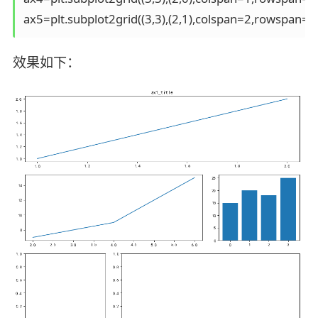
ax5=plt.subplot2grid((3,3),(2,1),colspan=2,rowspan=1
效果如下：