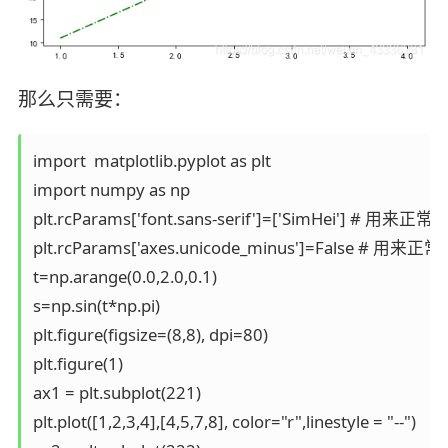
那么只需要：
import  matplotlib.pyplot as plt

import numpy as np 

plt.rcParams['font.sans-serif']=['SimHei'] # 用
plt.rcParams['axes.unicode_minus']=False # 用来
t=np.arange(0.0,2.0,0.1)

s=np.sin(t*np.pi)

plt.figure(figsize=(8,8), dpi=80)

plt.figure(1)

ax1 = plt.subplot(221)

plt.plot([1,2,3,4],[4,5,7,8], color="r",linestyle = "--")
