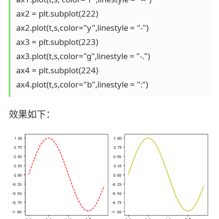
ax2 = plt.subplot(222)

ax2.plot(t,s,color="y",linestyle = "-")

ax3 = plt.subplot(223)

ax3.plot(t,s,color="g",linestyle = "-.")

ax4 = plt.subplot(224)

ax4.plot(t,s,color="b",linestyle = ":")
效果如下：