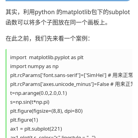
其实，利用python 的matplotlib包下的subplot
函数可以将多个子图放在同一个画板上。
在此之前，我们先来看一个案例：
import  matplotlib.pyplot as plt

import numpy as np 

plt.rcParams['font.sans-serif']=['SimHei'] # 用
plt.rcParams['axes.unicode_minus']=False # 用来
t=np.arange(0.0,2.0,0.1)

s=np.sin(t*np.pi)

plt.figure(figsize=(8,8), dpi=80)

plt.figure(1)

ax1 = plt.subplot(221)

ax1.plot(t,s, color="r",linestyle = "--")
