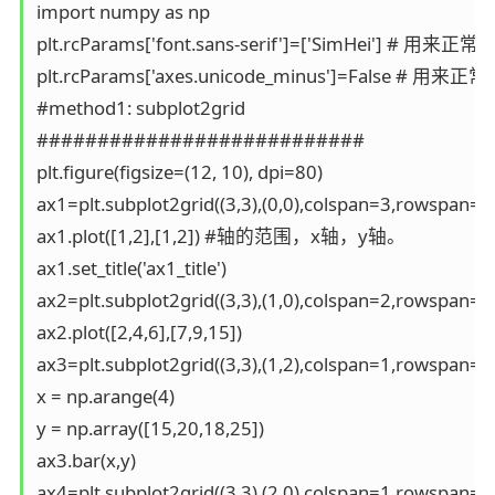
import numpy as np

plt.rcParams['font.sans-serif']=['SimHei'] # 用
plt.rcParams['axes.unicode_minus']=False # 用来
#method1: subplot2grid

###########################

plt.figure(figsize=(12, 10), dpi=80)

ax1=plt.subplot2grid((3,3),(0,0),colspan=
ax1.plot([1,2],[1,2]) #轴的范围，x轴，y轴。 

ax1.set_title('ax1_title')

ax2=plt.subplot2grid((3,3),(1,0),colspan=2,rowspan=1)
ax2.plot([2,4,6],[7,9,15])

ax3=plt.subplot2grid((3,3),(1,2),colspan=1,rowspan=1)
x = np.arange(4)

y = np.array([15,20,18,25])

ax3.bar(x,y)

ax4=plt.subplot2grid((3,3),(2,0),colspan=1,rowspan=1)