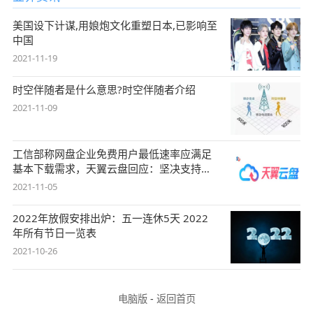
美国设下计谋,用娘炮文化重塑日本,已影响至
中国
2021-11-19
时空伴随者是什么意思?时空伴随者介绍
2021-11-09
工信部称网盘企业免费用户最低速率应满足
基本下载需求，天翼云盘回应：坚决支持，
始终
2021-11-05
2022年放假安排出炉：五一连休5天 2022
年所有节日一览表
2021-10-26
电脑版
-
返回首页