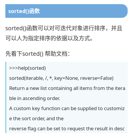
sorted()函数
sorted()函数可以对可迭代对象进行排序，并且
可以人为指定排序的依据以及方式。
先看下sorted() 帮助文档：
>>>help(sorted)
sorted(iterable, /, *, key=None, reverse=False)
Return a new list containing all items from the itera
ble in ascending order.
A custom key function can be supplied to customiz
e the sort order, and the
reverse flag can be set to request the result in desc