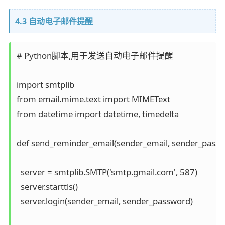
4.3 自动电子邮件提醒
# Python脚本,用于发送自动电子邮件提醒

import smtplib  

from email.mime.text import MIMEText

from datetime import datetime, timedelta

def send_reminder_email(sender_email, sender_passwor
  server = smtplib.SMTP('smtp.gmail.com', 587)

  server.starttls()

  server.login(sender_email, sender_password)
