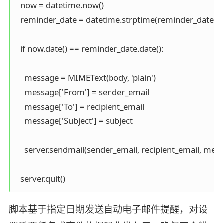
  now = datetime.now()

  reminder_date = datetime.strptime(reminder_date, 
  if now.date() == reminder_date.date():

    message = MIMEText(body, 'plain')

    message['From'] = sender_email  

    message['To'] = recipient_email

    message['Subject'] = subject

    server.sendmail(sender_email, recipient_email, messa
脚本基于指定日期发送自动电子邮件提醒，对设