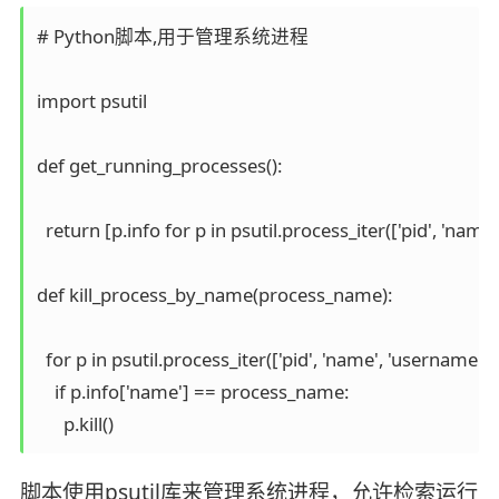
# Python脚本,用于管理系统进程

import psutil

def get_running_processes():

  return [p.info for p in psutil.process_iter(['pid', 'name'
def kill_process_by_name(process_name):

  for p in psutil.process_iter(['pid', 'name', 'username']):

    if p.info['name'] == process_name:

脚本使用psutil库来管理系统进程，允许检索运行