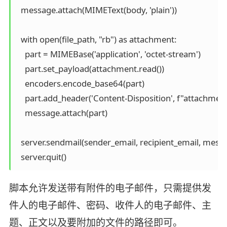
  message.attach(MIMEText(body, 'plain'))

  with open(file_path, "rb") as attachment:

    part = MIMEBase('application', 'octet-stream')

    part.set_payload(attachment.read())

    encoders.encode_base64(part)

    part.add_header('Content-Disposition', f"attachment;
    message.attach(part)

  server.sendmail(sender_email, recipient_email, messag
脚本允许发送带有附件的电子邮件，只需提供发
件人的电子邮件、密码、收件人的电子邮件、主
题、正文以及要附加的文件的路径即可。