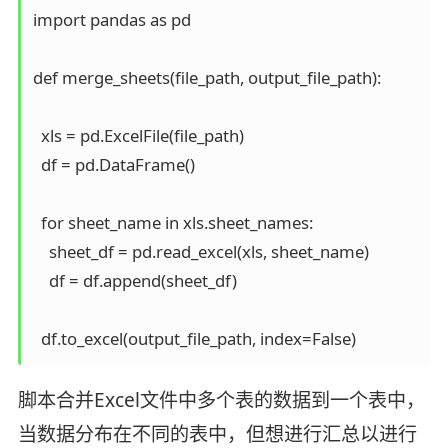
import pandas as pd

def merge_sheets(file_path, output_file_path):

  xls = pd.ExcelFile(file_path)

  df = pd.DataFrame()

  for sheet_name in xls.sheet_names:

    sheet_df = pd.read_excel(xls, sheet_name)

    df = df.append(sheet_df)

脚本合并Excel文件中多个表的数据到一个表中，
当数据分布在不同的表中，但想进行汇总以进行