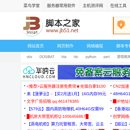
菜鸟学堂
服务器常用软件
主机测评网
在线工具
网站首页
网页制作
网络编程
脚本专
vbs
DOS/BAT
hta
htc
python
perl
游戏相
<推荐>云服务器注册免费领★充值白拿$100
CN2加速
来【菠萝云】-【买2月送1月】16G内存99元
48H64
文字广告招租 qq:461478385
3000+
▉IP地
【579云】国内高防物理机,40H64G仅需99
【香港站群
元
█机房大带宽机柜Q:1006456867█
创梦网络
【高电机柜】算力托管租赁、大带宽、云主
88元/月
【超云】4