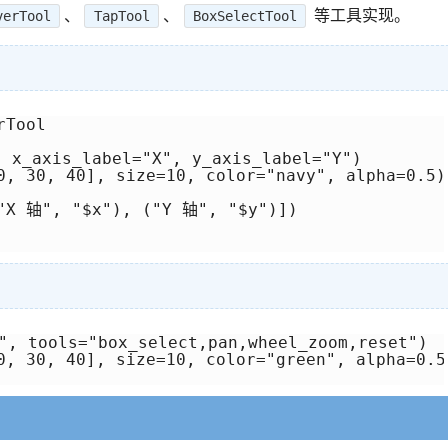
、
、
等工具实现。
verTool
TapTool
BoxSelectTool
Tool

_axis_label="X", y_axis_label="Y")

0, 30, 40], size=10, color="navy", alpha=0.5)

"X 轴", "$x"), ("Y 轴", "$y")])

tools="box_select,pan,wheel_zoom,reset")

0, 30, 40], size=10, color="green", alpha=0.5)