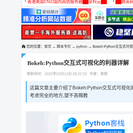
机
香港美国CN2/国内高防服务器██全科云██
██群英网
◆◆◆
广告 商业广告，理性选择
广告 商业广告，理性选择
您的位置：
首页
→
脚本专栏
→
python
→ Bokeh:Python交互式可
Bokeh:Python交互式可视化的利器详解
更新时间：2025年03月13日 09:22:52 作者：萧鼎
这篇文章主要介绍了Bokeh:Python交互式可
考虑完全的地方,望不吝赐教