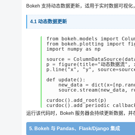
Bokeh 支持动态数据更新，适用于实时数据可视
4.1 动态数据更新
from bokeh.models import Colum
from bokeh.plotting import fig
import numpy as np

source = ColumnDataSource(data
p = figure(title="动态数据流", x_
p.line("x", "y", source=source
def update():

    new_data = dict(x=[np.ran
    source.stream(new_data, ro
curdoc().add_root(p)

curdoc().add_periodic_callb
运行该代码时，Bokeh 服务器会持续更新数据，
5. Bokeh 与 Pandas、Flask/Django 集成