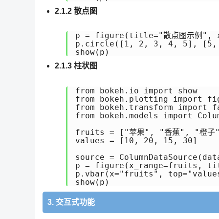
2.1.2 散点图
p = figure(title="散点图示例", x_
p.circle([1, 2, 3, 4, 5], [5,
show(p)
2.1.3 柱状图
from bokeh.io import show

from bokeh.plotting import fig
from bokeh.transform import fa
from bokeh.models import Colum
fruits = ["苹果", "香蕉", "橙子"
values = [10, 20, 15, 30]

source = ColumnDataSource(dat
p = figure(x_range=fruits, t
p.vbar(x="fruits", top="value
show(p)
3. 交互式功能