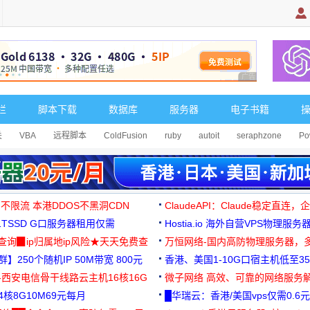
广告 商业广告，理
栏
脚本下载
数据库
服务器
电子书籍
关
VBA
远程脚本
ColdFusion
ruby
autoit
seraphzone
Po
 不限流 本港DDOS不黑洞CDN
ClaudeAPI：Claude稳定直连
G1TSSD G口服务器租用仅需
Hostia.io 海外自营VPS物理服务
可免费测试
址查询▉ip归属地ip风险★天天免费查
万恒网络-国内高防物理服务器，
】250个随机IP 50M带宽 800元
99元/月起
香港、美国1-10G口宿主机低至35
-西安电信骨干线路云主机16核16G
微子网络 高效、可靠的网络服务
核8G10M69元每月
█华瑞云：香港/美国vps仅需0.6元