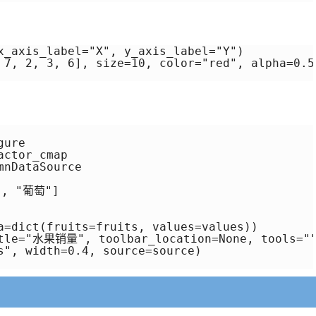
axis_label="X", y_axis_label="Y")

 7, 2, 3, 6], size=10, color="red", alpha=0.5)
ure

ctor_cmap

nDataSource

, "葡萄"]

a=dict(fruits=fruits, values=values))

itle="水果销量", toolbar_location=None, tools=""
s", width=0.4, source=source)
