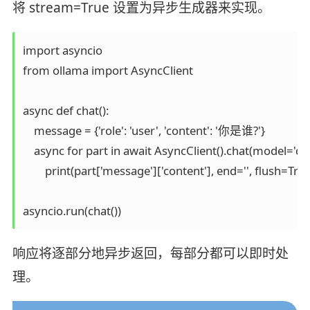
将 stream=True 设置为异步生成器来实现。
import asyncio

from ollama import AsyncClient

async def chat():

    message = {'role': 'user', 'content': '你是谁?'}

    async for part in await AsyncClient().chat(model=
        print(part['message']['content'], end='', flush=True
asyncio.run(chat())
响应将逐部分地异步返回，每部分都可以即时处
理。