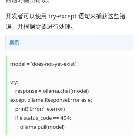
开发者可以使用 try-except 语句来捕获这些错
误，并根据需要进行处理。
案例
model = 'does-not-yet-exist'

try:

    response = ollama.chat(model)

except ollama.ResponseError as e:

    print('Error:', e.error)

    if e.status_code == 404:

        ollama.pull(model)