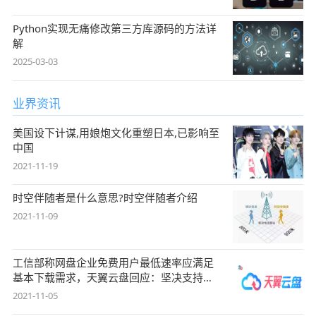
Python实现无痛修改第三方库源码的方法详
解
2025-03-03
业界资讯
美国设下计谋,用娘炮文化重塑日本,已影响至
中国
2021-11-19
时空伴随者是什么意思?时空伴随者介绍
2021-11-09
工信部称网盘企业免费用户最低速率应满足
基本下载需求，天翼云盘回应：坚决支持，
始终
2021-11-05