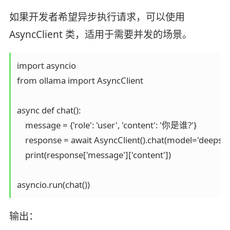
如果开发者希望异步执行请求，可以使用
AsyncClient 类，适用于需要并发的场景。
import asyncio

from ollama import AsyncClient

async def chat():

    message = {'role': 'user', 'content': '你是谁?'}

    response = await AsyncClient().chat(model='deeps
    print(response['message']['content'])

asyncio.run(chat())
输出：