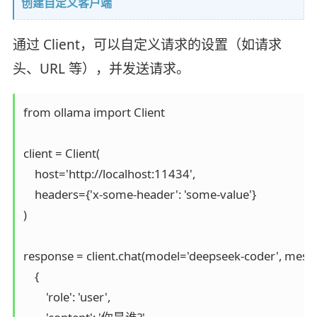
创建自定义客户端
通过 Client，可以自定义请求的设置（如请求
头、URL 等），并发送请求。
from ollama import Client

client = Client(

    host='http://localhost:11434',

    headers={'x-some-header': 'some-value'}

)

response = client.chat(model='deepseek-coder', messa
    {

        'role': 'user',
