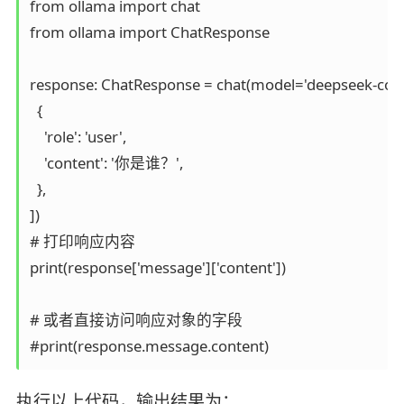
from ollama import chat

from ollama import ChatResponse

response: ChatResponse = chat(model='deepseek-code
  {

    'role': 'user',

    'content': '你是谁？',

  },

])

# 打印响应内容

print(response['message']['content'])

# 或者直接访问响应对象的字段

#print(response.message.content)
执行以上代码，输出结果为：