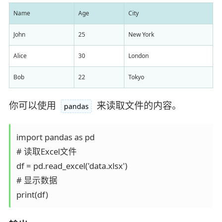
Name
Age
City
John
25
New York
Alice
30
London
Bob
22
Tokyo
你可以使用
来读取文件的内容。
pandas
import pandas as pd

# 读取Excel文件

df = pd.read_excel('data.xlsx')

# 显示数据

print(df)