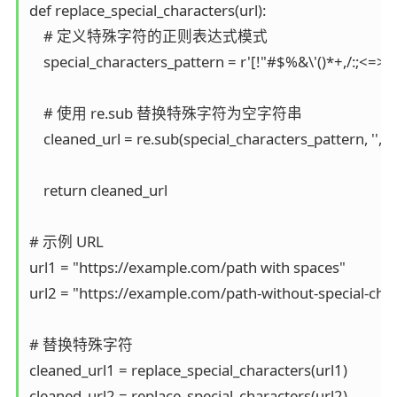
def replace_special_characters(url):

    # 定义特殊字符的正则表达式模式

    special_characters_pattern = r'[!"#$%&\'()*+,/:;<=>?@
    # 使用 re.sub 替换特殊字符为空字符串

    cleaned_url = re.sub(special_characters_pattern, '', url
    return cleaned_url

# 示例 URL

url1 = "https://example.com/path with spaces"

url2 = "https://example.com/path-without-special-char
# 替换特殊字符

cleaned_url1 = replace_special_characters(url1)

cleaned_url2 = replace_special_characters(url2)
