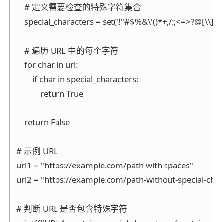
    # 定义需要检查的特殊字符集合

    special_characters = set('!"#$%&\'()*+,/:;<=>?@[\\]^_`
    # 遍历 URL 中的每个字符

    for char in url:

        if char in special_characters:

            return True

    return False

# 示例 URL

url1 = "https://example.com/path with spaces"

url2 = "https://example.com/path-without-special-char
# 判断 URL 是否包含特殊字符
