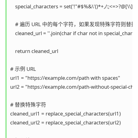
    special_characters = set('!"#$%&\'()*+,/:;<=>?@[\\]^_`
    # 遍历 URL 中的每个字符，如果发现特殊字符则替换
    cleaned_url = ''.join(char if char not in special_charact
    return cleaned_url

# 示例 URL

url1 = "https://example.com/path with spaces"

url2 = "https://example.com/path-without-special-char
# 替换特殊字符

cleaned_url1 = replace_special_characters(url1)

cleaned_url2 = replace_special_characters(url2)
