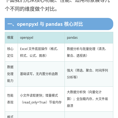
个不同的维度做个对比。
一、openpyxl 与 pandas 核心对比
维度
openpyxl
pandas
核心
Excel 文件底层操作（格式、
数据分析与批量处理（清洗、
定位
样式、公式、图表）
聚合、透视表）
数据
强大（筛选、聚合、时间序列
处理
基础读写，无内置分析函数
分析等）
能力
大数据分析快（向量化计
性能
小文件读取更快；增量模式
算）；全加载内存，大文件易
表现
（read_only=True）节省内存
崩溃
格式