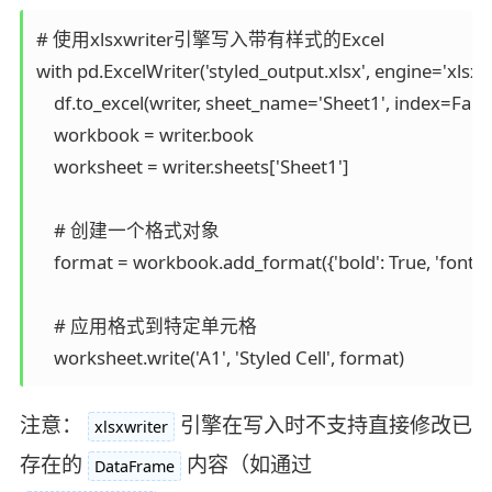
# 使用xlsxwriter引擎写入带有样式的Excel  

with pd.ExcelWriter('styled_output.xlsx', engine='xlsxwrit
    df.to_excel(writer, sheet_name='Sheet1', index=False)
    workbook = writer.book  

    worksheet = writer.sheets['Sheet1']  

    # 创建一个格式对象  

    format = workbook.add_format({'bold': True, 'font_colo
    # 应用格式到特定单元格  

    worksheet.write('A1', 'Styled Cell', format)
注意：
引擎在写入时不支持直接修改已
xlsxwriter
存在的
内容（如通过
DataFrame