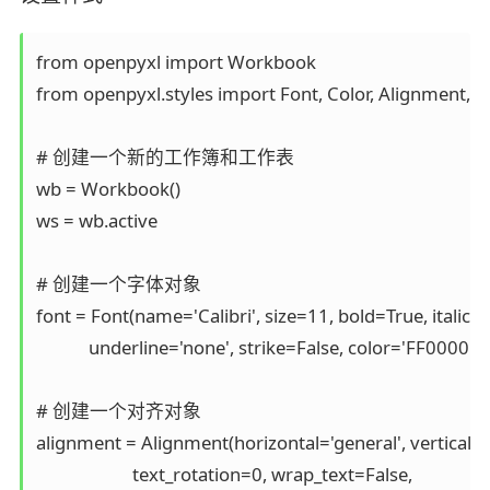
from openpyxl import Workbook  

from openpyxl.styles import Font, Color, Alignment, Bor
# 创建一个新的工作簿和工作表  

wb = Workbook()  

ws = wb.active  

# 创建一个字体对象  

font = Font(name='Calibri', size=11, bold=True, italic=F
            underline='none', strike=False, color='FF0000')  

# 创建一个对齐对象  

alignment = Alignment(horizontal='general', vertical='b
                      text_rotation=0, wrap_text=False,  
