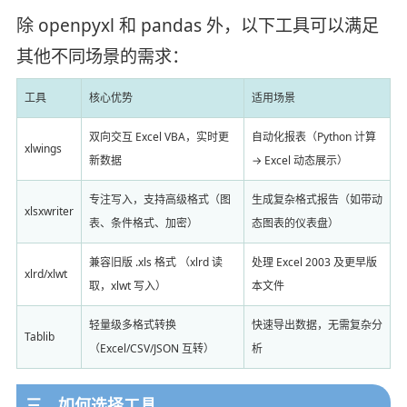
除 openpyxl 和 pandas 外，以下工具可以满足
其他不同场景的需求：
工具
核心优势
适用场景
双向交互 Excel VBA，实时更
自动化报表（Python 计算
xlwings
新数据
→ Excel 动态展示）
专注写入，支持高级格式（图
生成复杂格式报告（如带动
xlsxwriter
表、条件格式、加密）
态图表的仪表盘）
兼容旧版 .xls 格式 （xlrd 读
处理 Excel 2003 及更早版
xlrd/xlwt
取，xlwt 写入）
本文件
轻量级多格式转换
快速导出数据，无需复杂分
Tablib
（Excel/CSV/JSON 互转）
析
三、如何选择工具