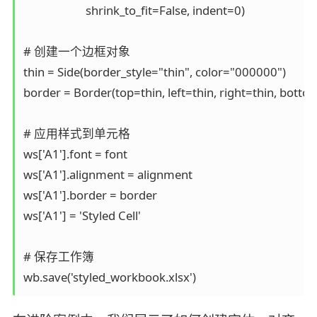
                      shrink_to_fit=False, indent=0)  

# 创建一个边框对象  

thin = Side(border_style="thin", color="000000")  

border = Border(top=thin, left=thin, right=thin, bottom=
# 应用样式到单元格  

ws['A1'].font = font  

ws['A1'].alignment = alignment  

ws['A1'].border = border  

ws['A1'] = 'Styled Cell'  

# 保存工作簿  

wb.save('styled_workbook.xlsx')