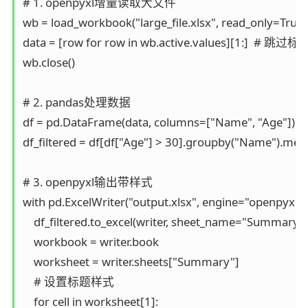
# 1. openpyxl增量读取大文件

wb = load_workbook("large_file.xlsx", read_only=True)

data = [row for row in wb.active.values][1:]  # 跳过标题
wb.close()

# 2. pandas处理数据

df = pd.DataFrame(data, columns=["Name", "Age"])

df_filtered = df[df["Age"] > 30].groupby("Name").mean
# 3. openpyxl输出带样式

with pd.ExcelWriter("output.xlsx", engine="openpyxl") a
    df_filtered.to_excel(writer, sheet_name="Summary")

    workbook = writer.book

    worksheet = writer.sheets["Summary"]

    # 设置标题样式

    for cell in worksheet[1]:
