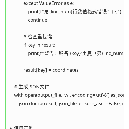
            except ValueError as e:

                print(f"第{line_num}行数值格式错误：{e}")

                continue

            # 检查重复键

            if key in result:

                print(f"警告：键名'{key}'重复（第{line_num}
            result[key] = coordinates

    # 生成JSON文件

    with open(output_file, 'w', encoding='utf-8') as json_fi
        json.dump(result, json_file, ensure_ascii=False, in
# 使用示例
