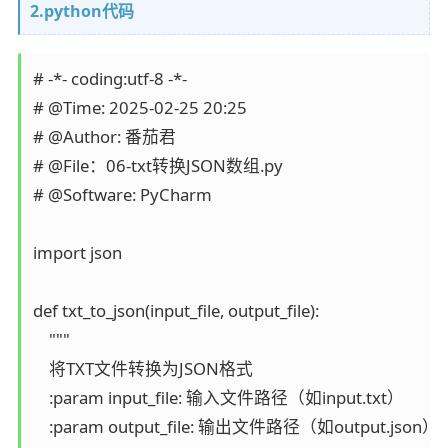
2.python代码
# -*- coding:utf-8 -*-

# @Time: 2025-02-25 20:25

# @Author: 番茄君

# @File：06-txt转换JSON数组.py

# @Software: PyCharm

import json

def txt_to_json(input_file, output_file):

    """

    将TXT文件转换为JSON格式

    :param input_file: 输入文件路径（如input.txt）

    :param output_file: 输出文件路径（如output.json）
