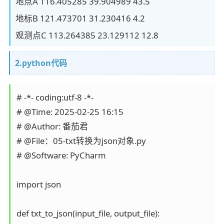
地点A 116.405285 39.904989 43.5
地标B 121.473701 31.230416 4.2
观测点C 113.264385 23.129112 12.8
2.python代码
# -*- coding:utf-8 -*-

# @Time: 2025-02-25 16:15

# @Author: 番茄君

# @File：05-txt转换为json对象.py

# @Software: PyCharm

import json

def txt_to_json(input_file, output_file):
