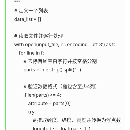
    """

    # 定义一个列表

    data_list = []

    # 读取文件并逐行处理

    with open(input_file, 'r', encoding='utf-8') as f:

        for line in f:

            # 去除首尾空白字符并按空格分割

            parts = line.strip().split(" ")

            # 验证数据格式（需包含至少4列）

            if len(parts) >= 4:

                attribute = parts[0]

                try:

                    # 提取经度、纬度、高度并转换为浮点数

                    longitude = float(parts[1])
