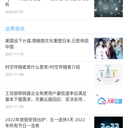
析
2025-07-07
业界资讯
美国设下计谋,用娘炮文化重塑日本,已影响至
中国
2021-11-19
时空伴随者是什么意思?时空伴随者介绍
2021-11-09
工信部称网盘企业免费用户最低速率应满足
基本下载需求，天翼云盘回应：坚决支持，
始终
2021-11-05
2022年放假安排出炉：五一连休5天 2022
年所有节日一览表