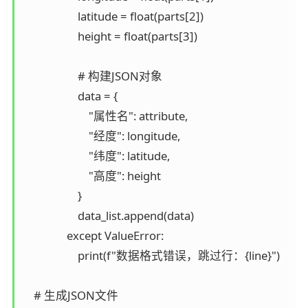
                    latitude = float(parts[2])

                    height = float(parts[3])

                    # 构建JSON对象

                    data = {

                        "属性名": attribute,

                        "经度": longitude,

                        "纬度": latitude,

                        "高度": height

                    }

                    data_list.append(data)

                except ValueError:

                    print(f"数据格式错误，跳过行：{line}")

    # 生成JSON文件
