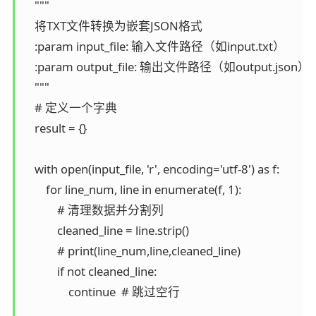
    """

    将TXT文件转换为嵌套JSON格式

    :param input_file: 输入文件路径（如input.txt）

    :param output_file: 输出文件路径（如output.json）

    """

    # 定义一个字典

    result = {}

    with open(input_file, 'r', encoding='utf-8') as f:

        for line_num, line in enumerate(f, 1):

            # 清理数据并分割列

            cleaned_line = line.strip()

            # print(line_num,line,cleaned_line)

            if not cleaned_line:

                continue  # 跳过空行
