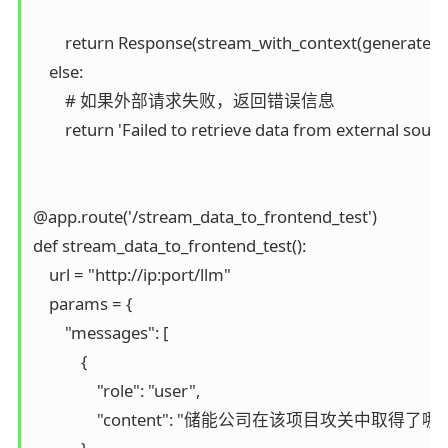
        return Response(stream_with_context(generate()),
    else:

        # 如果外部请求失败，返回错误信息

        return 'Failed to retrieve data from external sourc
@app.route('/stream_data_to_frontend_test')

def stream_data_to_frontend_test():

    url = "http://ip:port/llm"

    params = {

        "messages": [

            {

                "role": "user",

                "content": "储能公司在该项目攻关中取