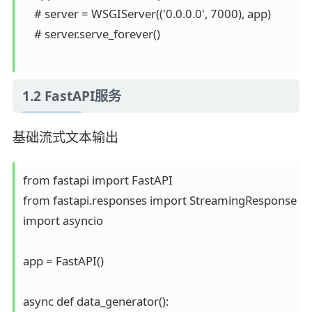
    # server = WSGIServer(('0.0.0.0', 7000), app)

    # server.serve_forever()

1.2 FastAPI服务
基础流式文本输出
from fastapi import FastAPI

from fastapi.responses import StreamingResponse

import asyncio

app = FastAPI()

async def data_generator():
