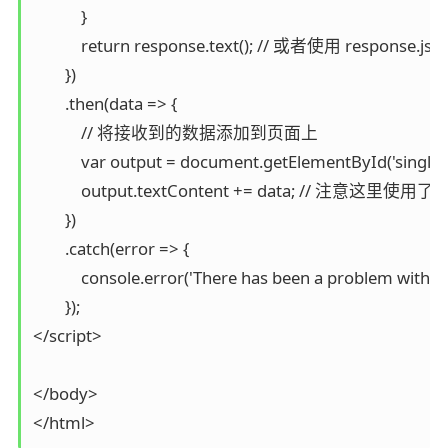
            }

            return response.text(); // 或者使用 respo
        })

        .then(data => {

            // 将接收到的数据添加到页面上

            var output = document.getElementById('single-o
            output.textContent += data; /
        })

        .catch(error => {

            console.error('There has been a problem with yo
        });

</script>

</body>
