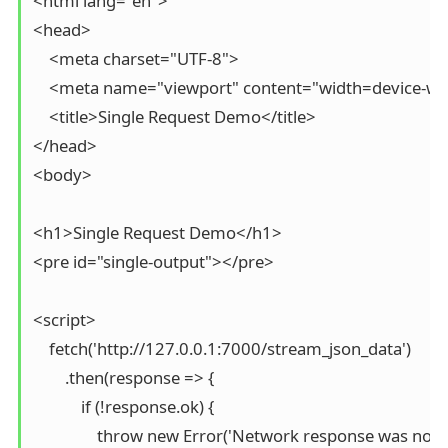
<html lang="en">

<head>

    <meta charset="UTF-8">

    <meta name="viewport" content="width=device-width
    <title>Single Request Demo</title>

</head>

<body>

<h1>Single Request Demo</h1>

<pre id="single-output"></pre>

<script>

    fetch('http://127.0.0.1:7000/stream_json_data')

        .then(response => {

            if (!response.ok) {

                throw new Error('Network response was not ok