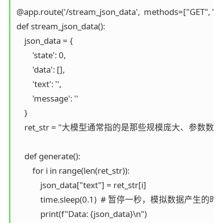
@app.route('/stream_json_data',  methods=["GET", "PO
def stream_json_data():

    json_data = {

        'state': 0,

        'data': [],

        'text': '',

        'message': ''

    }

    ret_str = "大模型通常指的是那些规模庞
    def generate():

        for i in range(len(ret_str)):

            json_data["text"] = ret_str[i]

            time.sleep(0.1)  # 暂停一秒，模拟数据产生的
            print(f"Data: {json_data}\n")
