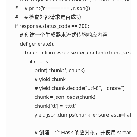
    #     # print('r========', r.json())

    #     # 检查外部请求是否成功

    if response.status_code == 200:

        # 创建一个生成器来流式传输响应内容

        def generate():

            for chunk in response.iter_content(chun
                if chunk:

                    print('chunk: ', chunk)

                    # yield chunk

                    # yield chunk.decode("utf-8", "ignore")

                    chunk = json.loads(chunk)

                    chunk['tt'] = 'ttttt'

                    yield json.dumps(chunk, ensure_ascii=False)
                    # 创建一个 Flask 响应对象，并使用 str