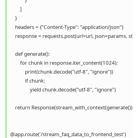
            }

        ]

    }

    headers = {"Content-Type": "application/json"}

    response = requests.post(url=url, json=params, st
    def generate():

        for chunk in response.iter_content(1024):

            print(chunk.decode("utf-8", "ignore"))

            if chunk:

                yield chunk.decode("utf-8", "ignore")

    return Response(stream_with_context(generate()), co
@app.route('/stream_faq_data_to_frontend_test')
