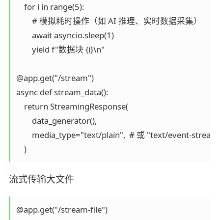
    for i in range(5):

        # 模拟耗时操作（如 AI 推理、实时数据采集）

        await asyncio.sleep(1)

        yield f"数据块 {i}\n"

@app.get("/stream")

async def stream_data():

    return StreamingResponse(

        data_generator(),

        media_type="text/plain",  # 或 "text/event-stre
流式传输大文件
@app.get("/stream-file")
