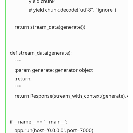
                yield chunk

                # yield chunk.decode("utf-8", "ignore")

    return stream_data(generate())

def stream_data(generate):

    """

    :param generate: generator object

    :return:

    """

    return Response(stream_with_context(generate), con
if __name__ == '__main__':

    app.run(host='0.0.0.0', port=7000)
