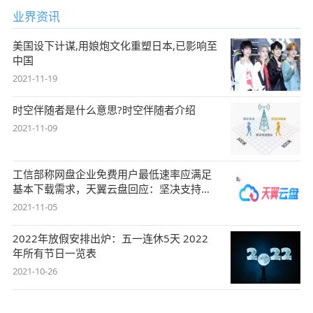
业界资讯
美国设下计谋,用娘炮文化重塑日本,已影响至
中国
2021-11-19
时空伴随者是什么意思?时空伴随者介绍
2021-11-09
工信部称网盘企业免费用户最低速率应满足
基本下载需求，天翼云盘回应：坚决支持，
始终
2021-11-05
2022年放假安排出炉：五一连休5天 2022
年所有节日一览表
2021-10-26