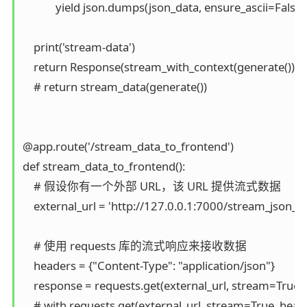
            yield json.dumps(json_data, ensure_ascii=False)

    print('stream-data')

    return Response(stream_with_context(generate()), co
    # return stream_data(generate())

@app.route('/stream_data_to_frontend')

def stream_data_to_frontend():

    # 假设你有一个外部 URL，该 URL 提供流式数据

    external_url = 'http://127.0.0.1:7000/stream_json_da
    # 使用 requests 库的流式响应来接收数据

    headers = {"Content-Type": "application/json"}

    response = requests.get(external_url, stream=True,
    # with requests.get(external_url, stream=True, head