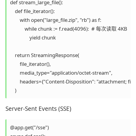
def stream_large_file():

    def file_iterator():

        with open("large_file.zip", "rb") as f:

            while chunk := f.read(4096):  # 每次读取 4KB

                yield chunk

    return StreamingResponse(

        file_iterator(),

        media_type="application/octet-stream",

        headers={"Content-Disposition": "attachment; file
Server-Sent Events (SSE)
@app.get("/sse")
