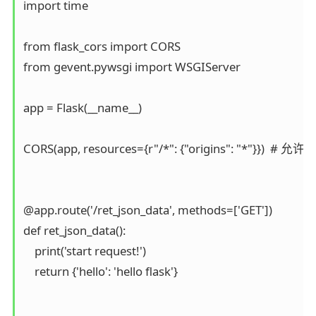
import time

from flask_cors import CORS

from gevent.pywsgi import WSGIServer

app = Flask(__name__)

CORS(app, resources={r"/*": {"origins": "
@app.route('/ret_json_data', methods=['GET'])

def ret_json_data():

    print('start request!')

    return {'hello': 'hello flask'}
