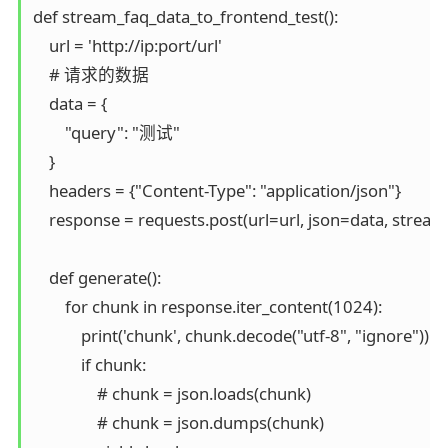
def stream_faq_data_to_frontend_test():

    url = 'http://ip:port/url'

    # 请求的数据

    data = {

        "query": "测试"

    }

    headers = {"Content-Type": "application/json"}

    response = requests.post(url=url, json=data, strea
    def generate():

        for chunk in response.iter_content(1024):

            print('chunk', chunk.decode("utf-8", "ignore"))

            if chunk:

                # chunk = json.loads(chunk)

                # chunk = json.dumps(chunk)
