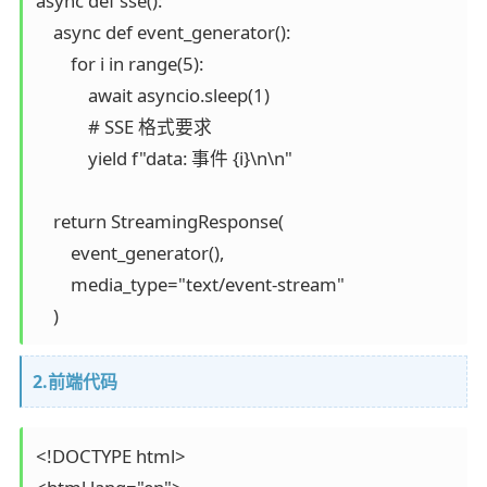
async def sse():

    async def event_generator():

        for i in range(5):

            await asyncio.sleep(1)

            # SSE 格式要求

            yield f"data: 事件 {i}\n\n"

    return StreamingResponse(

        event_generator(),

        media_type="text/event-stream"

2.前端代码
<!DOCTYPE html>
