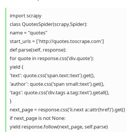
import scrapy

class QuotesSpider(scrapy.Spider):

name = "quotes"

start_urls = ['http://quotes.toscrape.com']

def parse(self, response):

for quote in response.css('div.quote'):

yield {

'text': quote.css('span.text::text').get(),

'author': quote.css('span small::text').get(),

'tags': quote.css('div.tags a.tag::text').getall(),

}

next_page = response.css('li.next a::attr(href)').get()

if next_page is not None:

yield response.follow(next_page, self.parse)