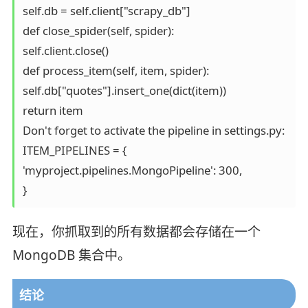
self.db = self.client["scrapy_db"]

def close_spider(self, spider):

self.client.close()

def process_item(self, item, spider):

self.db["quotes"].insert_one(dict(item))

return item

Don't forget to activate the pipeline in settings.py:

ITEM_PIPELINES = {

'myproject.pipelines.MongoPipeline': 300,

}
现在，你抓取到的所有数据都会存储在一个
MongoDB 集合中。
结论