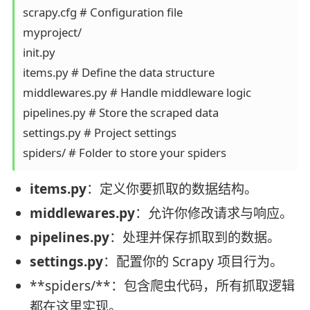
scrapy.cfg # Configuration file

myproject/

init.py

items.py # Define the data structure

middlewares.py # Handle middleware logic

pipelines.py # Store the scraped data

settings.py # Project settings

spiders/ # Folder to store your spiders
items.py
：定义你要抓取的数据结构。
middlewares.py
：允许你修改请求与响应。
pipelines.py
：处理并保存抓取到的数据。
settings.py
：配置你的 Scrapy 项目行为。
**spiders/**：包含爬虫代码，所有抓取逻辑
都在这里实现。