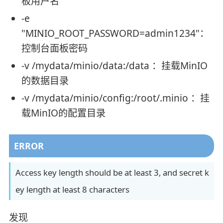
板用户名
-e
"MINIO_ROOT_PASSWORD=admin1234"：
控制台面板密码
-v /mydata/minio/data:/data ：挂载MinIO
的数据目录
-v /mydata/minio/config:/root/.minio ：挂
载MinIO的配置目录
ERROR
Access key length should be at least 3, and secret k
ey length at least 8 characters
发现