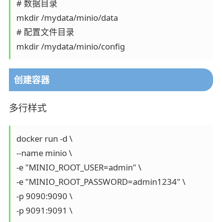
# 数据目录

mkdir /mydata/minio/data

# 配置文件目录

mkdir /mydata/minio/config
创建容器
多行样式
docker run -d \

--name minio \

-e "MINIO_ROOT_USER=admin" \

-e "MINIO_ROOT_PASSWORD=admin1234" \

-p 9090:9090 \

-p 9091:9091 \
