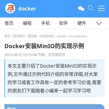
docker
首页
编程
手机
软件
硬件
教程
平面
服务器
首页
网站技巧
服务器
云和虚拟化
docker
>
>
>
>
> Docker安装MinIO
Docker安装MinIO的实现示例
2023-08-07 09:09:48
作者：花伤情犹在
本文主要介绍了Docker安装MinIO的实现示
例,文中通过示例代码介绍的非常详细,对大家
的学习或者工作具有一定的参考学习价值,需要
的朋友们下面随着小编来一起学习学习吧