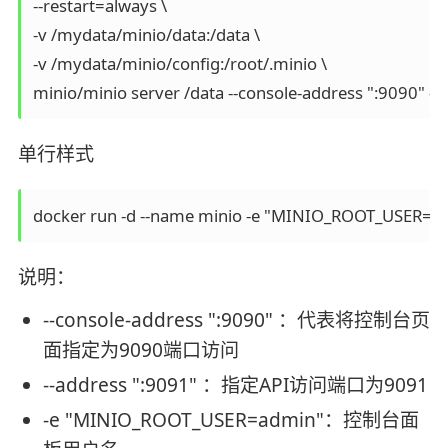
--restart=always \

-v /mydata/minio/data:/data \

-v /mydata/minio/config:/root/.minio \

minio/minio server /data --console-address ":9090" --
单行样式
docker run -d --name minio -e "MINIO_ROOT_USER=adm
说明：
--console-address ":9090" ：代表将控制台页
面指定为9090端口访问
--address ":9091" ：指定API访问端口为9091
-e "MINIO_ROOT_USER=admin"：控制台面