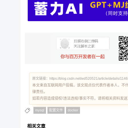
原文链接：https://blog.csdn.net/wd520521/article/details/114
本文来自互联网用户投稿，该文观点仅代表作者本人，不
律责任。
如若内容造成侵权/违法违规/事实不符，请将相关资料发送至 re
mysql
配置文件
docker
相关文章