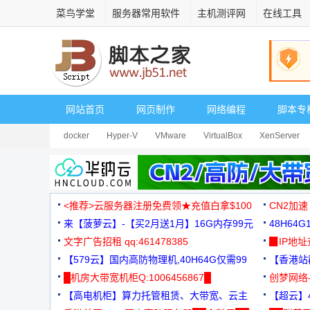
菜鸟学堂
服务器常用软件
主机测评网
在线工具
网站首页
网页制作
网络编程
脚本专
docker
Hyper-V
VMware
VirtualBox
XenServer
<推荐>云服务器注册免费领★充值白拿$100
CN2加速
来【菠萝云】-【买2月送1月】16G内存99元
48H64
文字广告招租 qq:461478385
3000+
▉IP地
【579云】国内高防物理机,40H64G仅需99
【香港站群
元
█机房大带宽机柜Q:1006456867█
创梦网络
【高电机柜】算力托管租赁、大带宽、云主
88元/月
【超云】4