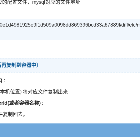
的配置文件，mysql对应的文件地址
d90e1d4981925e9f1d509a0098dd869396bcd33a67889f/diff/etc/
后再复制到容器中）
 :
/opt(本机位置) 将对应文件复制出来
erId(或者容器名称) :
将文件复制回去。