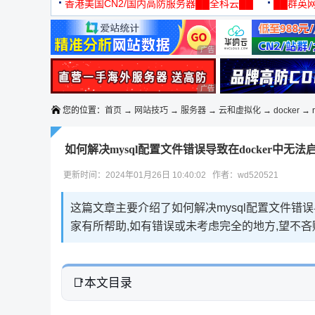
机
香港美国CN2/国内高防服务器██全科云██
██群英网
◆◆◆
广告 商业广告，理性选择
广告 商业广告，理性选择
您的位置：
首页
→
网站技巧
→
服务器
→
云和虚拟化
→
docker
→ 
如何解决mysql配置文件错误导致在docker中无
更新时间：2024年01月26日 10:40:02 作者：wd520521
这篇文章主要介绍了如何解决mysql配置文件错误
家有所帮助,如有错误或未考虑完全的地方,望不吝
本文目录