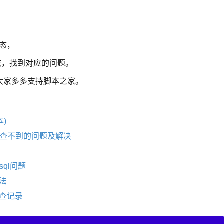
状态，
g日志，找到对应的问题。
大家多多支持脚本之家。
本)
r ps查不到的问题及解决
ysql问题
方法
排查记录