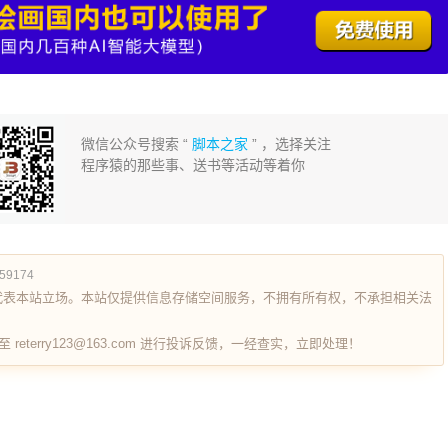
微信公众号搜索 “
脚本之家
” ，选择关注
程序猿的那些事、送书等活动等着你
659174
代表本站立场。本站仅提供信息存储空间服务，不拥有所有权，不承担相关法
terry123@163.com 进行投诉反馈，一经查实，立即处理！