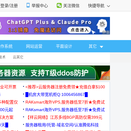
登录/注册
举报中心
关注微信
快捷导航
性选择
广告 商业广告，理
操作系统
网站运营
平面设计
其它
技术
云其它
广告 商业广告，理
，企业可开票
<推荐>云服务器注册免费领★充值白拿$100
器
█机房大带宽机柜Q:1006456867█
多种配置仅
RAKsmart海外VPS,服务器低至7折★免费试
00元起
用★
RAKsmart海外VPS,服务器低至7折★免费试
解决方案
用★
【祥云网络】江苏多线BGP高防仅需399元
/天█
服务器租用/托管-域名空间/认准腾佑科技