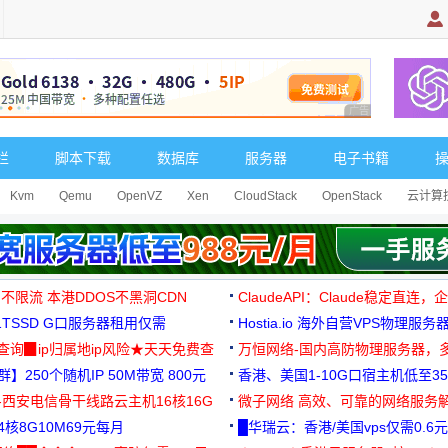
广告 商业广告，理
栏
脚本下载
数据库
服务器
电子书籍
Kvm
Qemu
OpenVZ
Xen
CloudStack
OpenStack
云计算
 不限流 本港DDOS不黑洞CDN
ClaudeAPI：Claude稳定直连
G1TSSD G口服务器租用仅需
Hostia.io 海外自营VPS物理服务
可免费测试
址查询▉ip归属地ip风险★天天免费查
万恒网络-国内高防物理服务器，
】250个随机IP 50M带宽 800元
99元/月起
香港、美国1-10G口宿主机低至35
-西安电信骨干线路云主机16核16G
微子网络 高效、可靠的网络服务
核8G10M69元每月
█华瑞云：香港/美国vps仅需0.6元