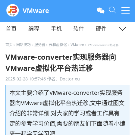
VMware
首页
编程
手机
软件
硬件
教程
平面
服务器
首页
网站技巧
服务器
云和虚拟化
VMware
>
>
>
>
> VMware-converter热迁移
VMware-converter实现服务器向
VMware虚拟化平台热迁移
2025-02-28 10:57:46
作者：Doctor xu
本文主要介绍了VMware-converter实现服务
器向VMware虚拟化平台热迁移,文中通过图文
介绍的非常详细,对大家的学习或者工作具有一
定的参考学习价值,需要的朋友们下面随着小编
来一起学习学习吧