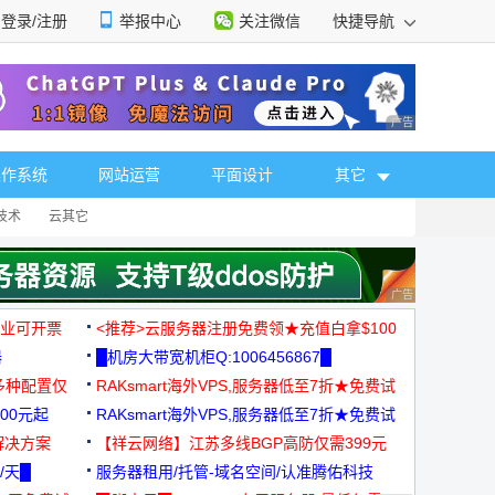
登录/注册
举报中心
关注微信
快捷导航
性选择
广告 商业广告，理
操作系统
网站运营
平面设计
其它
技术
云其它
广告 商业广告，理
，企业可开票
<推荐>云服务器注册免费领★充值白拿$100
器
█机房大带宽机柜Q:1006456867█
多种配置仅
RAKsmart海外VPS,服务器低至7折★免费试
00元起
用★
RAKsmart海外VPS,服务器低至7折★免费试
解决方案
用★
【祥云网络】江苏多线BGP高防仅需399元
/天█
服务器租用/托管-域名空间/认准腾佑科技