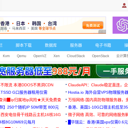
广告 商业广告，理
栏
脚本下载
数据库
服务器
电子书籍
Kvm
Qemu
OpenVZ
Xen
CloudStack
OpenStack
云计算
 不限流 本港DDOS不黑洞CDN
ClaudeAPI：Claude稳定直连
G1TSSD G口服务器租用仅需
Hostia.io 海外自营VPS物理服务
可免费测试
址查询▉ip归属地ip风险★天天免费查
万恒网络-国内高防物理服务器，
】250个随机IP 50M带宽 800元
99元/月起
香港、美国1-10G口宿主机低至35
-西安电信骨干线路云主机16核16G
微子网络 高效、可靠的网络服务
核8G10M69元每月
█华瑞云：香港/美国vps仅需0.6元