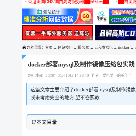
机
香港美国CN2/国内高防服务器██全科云██
██群英网
◆◆◆
广告 商业广告，理性选择
广告 商业广告，理性选择
您的位置：
首页
→
网站技巧
→
服务器
→
云和虚拟化
→
docker
→ 
docker部署mysql及制作镜像压缩包实践
更新时间：2026年01月10日 14:39:40 作者：爱吃萝卜的美羊羊
这篇文章主要介绍了docker部署mysql及制作
或未考虑完全的地方,望不吝赐教
本文目录