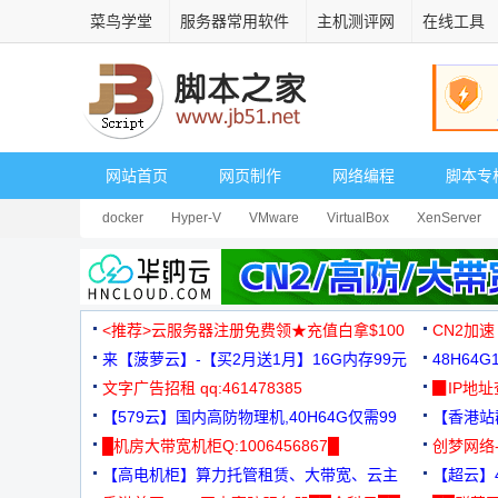
菜鸟学堂
服务器常用软件
主机测评网
在线工具
网站首页
网页制作
网络编程
脚本专
docker
Hyper-V
VMware
VirtualBox
XenServer
<推荐>云服务器注册免费领★充值白拿$100
CN2加速
来【菠萝云】-【买2月送1月】16G内存99元
48H64
文字广告招租 qq:461478385
3000+
▉IP地
【579云】国内高防物理机,40H64G仅需99
【香港站群
元
█机房大带宽机柜Q:1006456867█
创梦网络
【高电机柜】算力托管租赁、大带宽、云主
88元/月
【超云】4