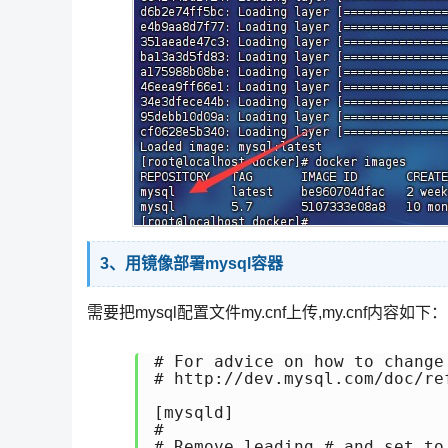
3、用镜像部署mysql容器
需要把mysql配置文件my.cnf上传,my.cnf内容如下：
# For advice on how to change 
# http://dev.mysql.com/doc/re
[mysqld]

#

# Remove leading # and set to