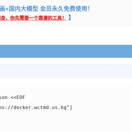
rney绘画+国内大模型 会员永久免费使用！
】
翻身，你先需要一个靠谱的工具！
on <<EOF

ps://docker.wctmd.us.kg"]
