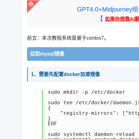
GPT4.0+Midjou
【
如果你想靠AI
前言：本次教程系统是基于centos7。
拉取mysql镜像
1、需要先配置docker加速镜像
sudo mkdir -p /etc/docker

sudo tee /etc/docker/daemon.js
{

    "registry-mirrors": ["htt
}

EOF

sudo systemctl daemon-reload
