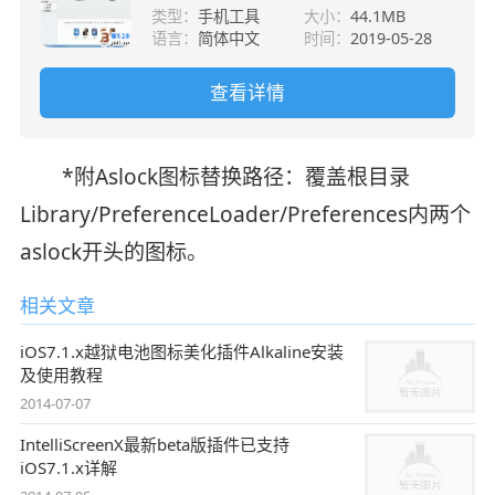
iPad、iPod Touch管理软件 官
类型：
手机工具
大小：
44.1MB
方安装版
语言：
简体中文
时间：
2019-05-28
查看详情
*附Aslock图标替换路径：
覆盖根目录
Library/PreferenceLoader/Preferences内两个
aslock开头的图标。
相关文章
iOS7.1.x越狱电池图标美化插件Alkaline安装
及使用教程
2014-07-07
IntelliScreenX最新beta版插件已支持
iOS7.1.x详解