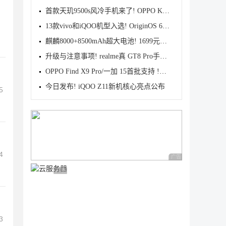
首款天玑9500s风冷手机来了! OPPO K15 Pro系列正式发
13款vivo和iQOO机型入选! OriginOS 6新一轮公测开启招
麒麟8000+8500mAh超大电池! 1699元起华为畅享90 Pro M
升级与注意事项! realme真 GT8 Pro手机适配Android 17
OPPO Find X9 Pro/一加 15首批支持 !基于Android 17 B
今日发布! iQOO Z11新机核心亮点公布
5
4
广告 商业广告，理性
广告 商业广告，理性选择
3