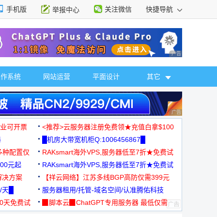
手机版
关注微信
快捷导航
举报中心
性选择
广告 商业广告，理
操作系统
网站运营
平面设计
其它
广告 商业广告，理
，企业可开票
<推荐>云服务器注册免费领★充值白拿$100
器
█机房大带宽机柜Q:1006456867█
多种配置仅
RAKsmart海外VPS,服务器低至7折★免费试
00元起
用★
RAKsmart海外VPS,服务器低至7折★免费试
解决方案
用★
【祥云网络】江苏多线BGP高防仅需399元
/天█
服务器租用/托管-域名空间/认准腾佑科技
30天免费试
▉脚本云▉ChatGPT专用服务器 最低仅需
19元/月