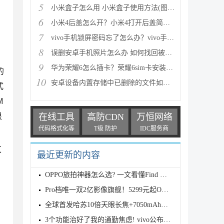
5
小米盒子怎么用 小米盒子使用方法(图文详解)
6
小米4后盖怎么开？小米4打开后盖简单方法
7
vivo手机锁屏密码忘了怎么办？vivo手机强制解锁的三种
8
误删安卓手机照片怎么办 如何找回被删的图片
9
华为荣耀6怎么插卡？荣耀6sim卡安装方法步骤图文详解
的
10
安卓设备内置存储中已删除的文件如何恢复
式
M
很
在线工具
高防CDN
万恒网络
代码格式化等
T级 防护
IDC服务商
支
最近更新的内容
OPPO旅拍神器怎么选? 一文看懂Find X9s Pro和Find X9
Pro档唯一双2亿影像旗舰！5299元起OPPO Find X9s Pro
全球首发哈苏10倍天眼长焦+7050mAh电池! 7499元起OPPO
3个功能治好了我的通勤焦虑! vivo公布OriginOS 6四月