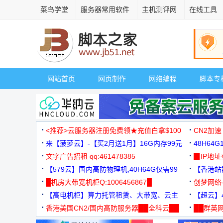
菜鸟学堂
服务器常用软件
主机测评网
在线工具
网站首页
网页制作
网络编程
脚本专
<推荐>云服务器注册免费领★充值白拿$100
CN2加速
来【菠萝云】-【买2月送1月】16G内存99元
48H64
文字广告招租 qq:461478385
3000+
▉IP地
【579云】国内高防物理机,40H64G仅需99
【香港站群
元
█机房大带宽机柜Q:1006456867█
创梦网络
【高电机柜】算力托管租赁、大带宽、云主
88元/月
【超云】4
机
香港美国CN2/国内高防服务器██全科云██
██群英网
◆◆◆