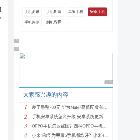
问
手机资讯
手机知识
苹果手机
安卓手机
称
手机评测
刷机教程
有
广告 商业广告，理性选择
广告 商业广告，理性选择
广告 商业广告，理性
大家感兴趣的内容
1
差了整整700元 华为Mate7高低配版有什么区别?
2
手机安卓系统怎么升级 安卓系统更新升级的三种方法介
3
OPPO手机怎么截图？四种OPPO手机截屏方法介绍
4
小米4和华为荣耀6手机哪款好？小米4与荣耀6全方面区别