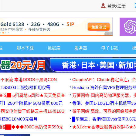
登录/注册
广告 商业广告，理
栏
脚本下载
数据库
服务器
电子书籍
 不限流 本港DDOS不黑洞CDN
ClaudeAPI：Claude稳定直连
G1TSSD G口服务器租用仅需
Hostia.io 海外自营VPS物理服务
可免费测试
址查询▉ip归属地ip风险★天天免费查
万恒网络-国内高防物理服务器，
】250个随机IP 50M带宽 800元
99元/月起
香港、美国1-10G口宿主机低至35
-西安电信骨干线路云主机16核16G
微子网络 高效、可靠的网络服务
核8G10M69元每月
█华瑞云：香港/美国vps仅需0.6元
络██◆◆◆300G高防仅需599元
★31idc★香港云服务器2核4G★
用◆