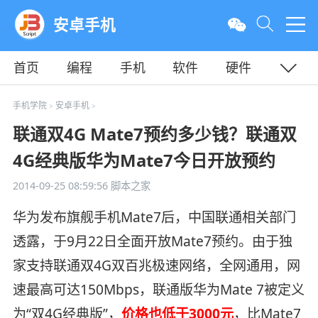
安卓手机
首页
编程
手机
软件
硬件
教程
平面
服务器
手机学院
安卓手机
>
>
联通双4G Mate7预约多少钱？联通双
4G经典版华为Mate7今日开放预约
2014-09-25 08:59:56
脚本之家
华为发布旗舰手机Mate7后，中国联通相关部门
透露，于9月22日全面开放Mate7预约。由于独
家支持联通双4G双百兆极速网络，全网通用，网
速最高可达150Mbps，联通版华为Mate 7被定义
为“双4G经典版”，
价格也低于3000元
，比Mate7