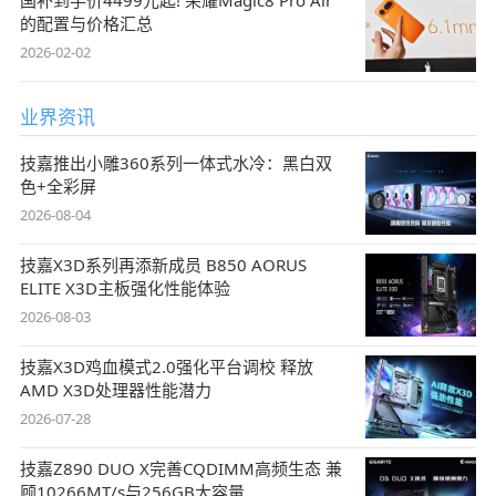
国补到手价4499元起! 荣耀Magic8 Pro Air
的配置与价格汇总
2026-02-02
业界资讯
技嘉推出小雕360系列一体式水冷：黑白双
色+全彩屏
2026-08-04
技嘉X3D系列再添新成员 B850 AORUS
ELITE X3D主板强化性能体验
2026-08-03
技嘉X3D鸡血模式2.0强化平台调校 释放
AMD X3D处理器性能潜力
2026-07-28
技嘉Z890 DUO X完善CQDIMM高频生态 兼
顾10266MT/s与256GB大容量