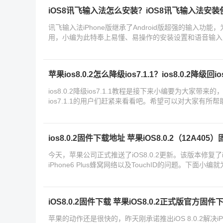
iOS8讯飞输入法怎么安装？iOS8讯飞输入法安
讯飞输入法iPhone版继承了Android版超强的输入功
用，小编为此特奉上易懂、易操作的安装设置和语音输入
苹果ios8.0.2怎么降级ios7.1.1？ios8.0.2降级回io
ios8.0.2降级ios7.1.1教程是接下来小编要为大家带来的，
ios7.1.1的用户们赶紧来看看吧。希望可以对大家有所帮
ios8.0.2固件下载地址 苹果iOS8.0.2（12A4
今天，苹果公司正式推送了iOS8.0.2更新。该版本修复了iOS
iPhone6 Plus蜂窝网络以及TouchID的问题。下面小
iOS8.0.2（12A405）固件
iOS8.0.2固件下载 苹果iOS8.0.2正式版官方固
苹果的动作还是很快的，昨天刚承诺推出iOS 8.0.2解决iPhone 