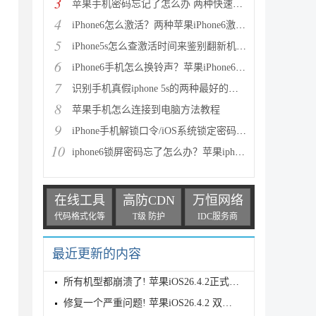
3
苹果手机密码忘记了怎么办 两种快速解开iPhone、iPad
4
iPhone6怎么激活？两种苹果iPhone6激活教程图文详解
5
iPhone5s怎么查激活时间来鉴别翻新机 通过序列号查询
6
iPhone6手机怎么换铃声？苹果iPhone6铃声制作与设置教
7
识别手机真假iphone 5s的两种最好的方法
8
苹果手机怎么连接到电脑方法教程
9
iPhone手机解锁口令/iOS系统锁定密码忘了怎么办？
10
iphone6锁屏密码忘了怎么办？苹果iphone6忘记密码解决
在线工具
高防CDN
万恒网络
代码格式化等
T级 防护
IDC服务商
最近更新的内容
所有机型都崩溃了! 苹果iOS26.4.2正式版耗电测评
修复一个严重问题! 苹果iOS26.4.2 双正式版本发布