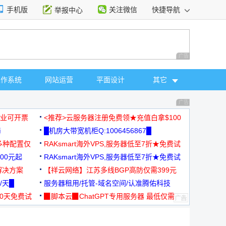
手机版
关注微信
快捷导航
举报中心
性选择
广告 商业广告，理
操作系统
网站运营
平面设计
其它
广告 商业广告，理
，企业可开票
<推荐>云服务器注册免费领★充值白拿$100
器
█机房大带宽机柜Q:1006456867█
多种配置仅
RAKsmart海外VPS,服务器低至7折★免费试
00元起
用★
RAKsmart海外VPS,服务器低至7折★免费试
解决方案
用★
【祥云网络】江苏多线BGP高防仅需399元
/天█
服务器租用/托管-域名空间/认准腾佑科技
30天免费试
▉脚本云▉ChatGPT专用服务器 最低仅需
19元/月