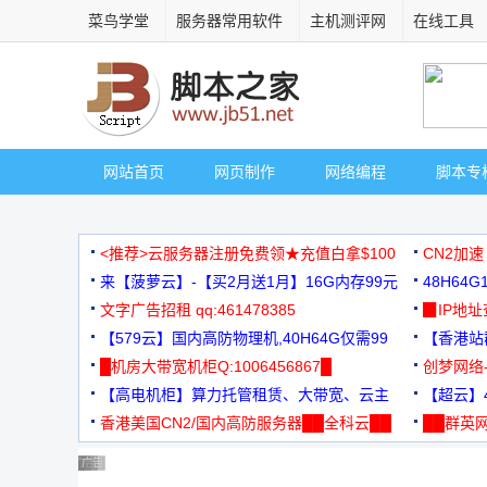
菜鸟学堂
服务器常用软件
主机测评网
在线工具
网站首页
网页制作
网络编程
脚本专
<推荐>云服务器注册免费领★充值白拿$100
CN2加速
来【菠萝云】-【买2月送1月】16G内存99元
48H64
文字广告招租 qq:461478385
3000+
▉IP地
【579云】国内高防物理机,40H64G仅需99
【香港站群
元
█机房大带宽机柜Q:1006456867█
创梦网络
【高电机柜】算力托管租赁、大带宽、云主
88元/月
【超云】4
机
香港美国CN2/国内高防服务器██全科云██
██群英网
◆◆◆
广告 商业广告，理性选择
广告 商业广告，理性选择
广告 商业广告，理性选择
广告 商业广告，理性选择
广告 商业广告，理性选择