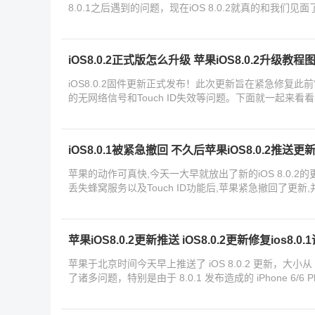
8.0.1之后遇到的问题，现在iOS 8.0.2就真的和我们见面
iOS8.0.2正式版怎么升级 苹果iOS8.0.2升级教
iOS8.0.2固件更新正式发布！此次更新旨在紧急修复此前“夭
的无网络信号和Touch ID失效等问题。下面就一起来看看iO
iOS8.0.1被紧急撤回 不久后苹果iOS8.0.2推送更
苹果的动作可真快,今天一大早就放出了新的iOS 8.0.2的更
丢失蜂窝服务以及Touch ID功能后,苹果紧急撤回了更新,并
苹果iOS8.0.2更新推送 iOS8.0.2更新修复ios8.0
苹果于北京时间今天早上推送了 iOS 8.0.2 更新，大小从
了诸多问题，特别是由于 8.0.1 发布造成的 iPhone 6/6 Pl