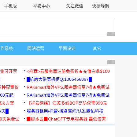
手机版
关注微信
快捷导航
举报中心
性选择
广告 商业广告，理
操作系统
网站运营
平面设计
其它
广告 商业广告，理
，企业可开票
<推荐>云服务器注册免费领★充值白拿$100
器
█机房大带宽机柜Q:1006456867█
多种配置仅
RAKsmart海外VPS,服务器低至7折★免费试
00元起
用★
RAKsmart海外VPS,服务器低至7折★免费试
解决方案
用★
【祥云网络】江苏多线BGP高防仅需399元
/天█
服务器租用/托管-域名空间/认准腾佑科技
30天免费试
▉脚本云▉ChatGPT专用服务器 最低仅需
19元/月