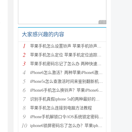
很
广告 商业广告，理性
大家感兴趣的内容
1
苹果手机怎么设置铃声 苹果手机铃声设置教程
2
苹果手机怎么定位 苹果手机定位追踪方法使用教程
3
苹果手机密码忘记了怎么办 两种快速解开iPhone、iPad
4
iPhone6怎么激活？两种苹果iPhone6激活教程图文详解
5
iPhone5s怎么查激活时间来鉴别翻新机 通过序列号查询
6
iPhone6手机怎么换铃声？苹果iPhone6铃声制作与设置教
7
识别手机真假iphone 5s的两种最好的方法
8
苹果手机怎么连接到电脑方法教程
9
iPhone手机解锁口令/iOS系统锁定密码忘了怎么办？
10
iphone6锁屏密码忘了怎么办？苹果iphone6忘记密码解决