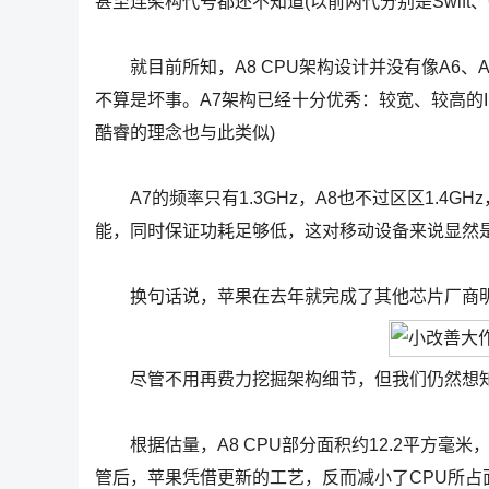
甚至连架构代号都还不知道(以前两代分别是Swift、Cy
就目前所知，A8 CPU架构设计并没有像A6、A
不算是坏事。A7架构已经十分优秀：较宽、较高的IP
酷睿的理念也与此类似)
A7的频率只有1.3GHz，A8也不过区区1.4
能，同时保证功耗足够低，这对移动设备来说显然
换句话说，苹果在去年就完成了其他芯片厂商明
尽管不用再费力挖掘架构细节，但我们仍然想知
根据估量，A8 CPU部分面积约12.2平方毫米，
管后，苹果凭借更新的工艺，反而减小了CPU所占