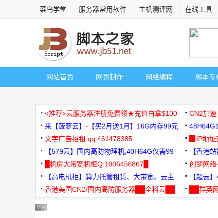
菜鸟学堂
服务器常用软件
主机测评网
在线工具
网站首页
网页制作
网络编程
脚本专
<推荐>云服务器注册免费领★充值白拿$100
CN2加速
来【菠萝云】-【买2月送1月】16G内存99元
48H64
文字广告招租 qq:461478385
3000+
▉IP地
【579云】国内高防物理机,40H64G仅需99
【香港站群
元
█机房大带宽机柜Q:1006456867█
创梦网络
【高电机柜】算力托管租赁、大带宽、云主
88元/月
【超云】4
机
香港美国CN2/国内高防服务器██全科云██
██群英网
◆◆◆
广告 商业广告，理性选择
广告 商业广告，理性选择
广告 商业广告，理性选择
广告 商业广告，理性选择
广告 商业广告，理性选择