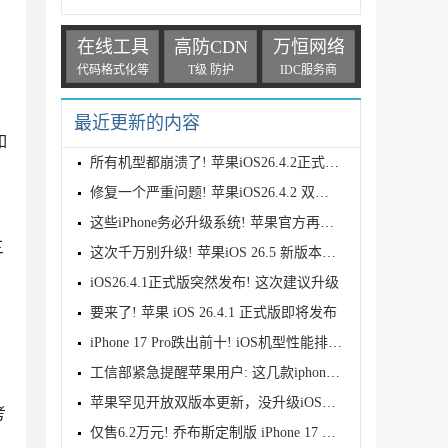
在线工具
高防CDN
万恒网络
代码格式化等
T级 防护
IDC服务商
最近更新的内容
如
所有机型都崩溃了! 苹果iOS26.4.2正式版耗电测评
修复一个严重问题! 苹果iOS26.4.2 双正式版本发布
这些iPhone务必升级系统! 苹果官方再次发布警告
三
这次千万别升级! 苹果iOS 26.5 新版本发布
iOS26.4.1正式版突然发布! 这次建议升级
要来了! 苹果 iOS 26.4.1 正式版即将发布
iPhone 17 Pro跌出前十! iOS机型性能排行公布
工信部紧急提醒苹果用户: 这几款iphone手机尽快升级系
苹果罕见开放双版本更新，没升级iOS26的可选择iOS18
考
仅售6.2万元! 乔布斯定制版 iPhone 17 Pro 来了