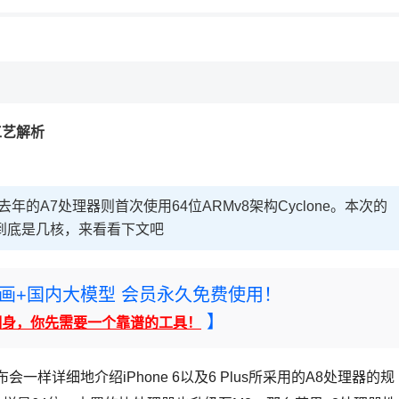
，理性选择
理性选择
工艺解析
去年的A7处理器则首次使用64位ARMv8架构Cyclone。本次的
到底是几核，来看看下文吧
rney绘画+国内大模型 会员永久免费使用！
】
翻身，你先需要一个靠谱的工具！
详细地介绍iPhone 6以及6 Plus所采用的A8处理器的规