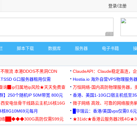
登录/注册
广告 商业广告，理
栏
脚本下载
数据库
服务器
电子书籍
 不限流 本港DDOS不黑洞CDN
ClaudeAPI：Claude稳定直连
G1TSSD G口服务器租用仅需
Hostia.io 海外自营VPS物理服务
可免费测试
址查询▉ip归属地ip风险★天天免费查
万恒网络-国内高防物理服务器，
】250个随机IP 50M带宽 800元
99元/月起
香港、美国1-10G口宿主机低至35
-西安电信骨干线路云主机16核16G
微子网络 高效、可靠的网络服务
核8G10M69元每月
█华瑞云：香港/美国vps仅需0.6元
络██◆◆◆300G高防仅需599元
★31idc★香港云服务器2核4G★
用◆