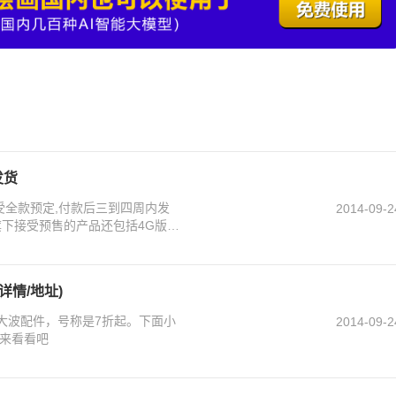
发货
受全款预定,付款后三到四周内发
2014-09-2
旗下接受预售的产品还包括4G版红
详情/地址)
大波配件，号称是7折起。下面小
2014-09-2
来看看吧