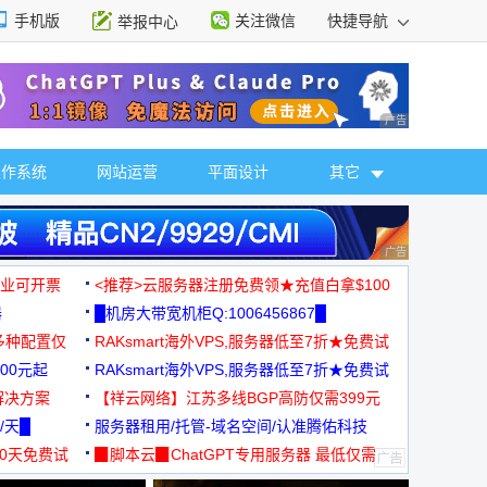
手机版
关注微信
快捷导航
举报中心
性选择
广告 商业广告，理
操作系统
网站运营
平面设计
其它
广告 商业广告，理
，企业可开票
<推荐>云服务器注册免费领★充值白拿$100
器
█机房大带宽机柜Q:1006456867█
多种配置仅
RAKsmart海外VPS,服务器低至7折★免费试
00元起
用★
RAKsmart海外VPS,服务器低至7折★免费试
解决方案
用★
【祥云网络】江苏多线BGP高防仅需399元
/天█
服务器租用/托管-域名空间/认准腾佑科技
30天免费试
▉脚本云▉ChatGPT专用服务器 最低仅需
19元/月