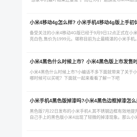
小米4移动4g怎么样? 小米手机4移动4g版上手初
备受关注的小米4移动4G版已经于9月9日12点正式在小米
亮白色,售价为1999元。堪称目前为止最精湛的小米手机。
小编就
小米4黑色什么时候上市？小米4黑色版上市发售
小米4黑色什么时候上市?小编话不多下面就带来了关于
哪时候可以买呢？下面就一起来看看了解一下吧
小米手机4黑色版掉漆吗?小米4黑色边框掉漆怎么
黑色版7月22日发布的小米手机4,其不锈钢边框有效地
自己手上的黑色版小米4出现了轻微的掉漆现象。那么小
多