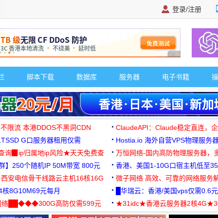
登录/注册
广告 商业广告，理
栏
脚本下载
数据库
服务器
电子书籍
 不限流 本港DDOS不黑洞CDN
ClaudeAPI：Claude稳定直连
G1TSSD G口服务器租用仅需
Hostia.io 海外自营VPS物理服务
可免费测试
址查询▉ip归属地ip风险★天天免费查
万恒网络-国内高防物理服务器，
】250个随机IP 50M带宽 800元
99元/月起
香港、美国1-10G口宿主机低至35
-西安电信骨干线路云主机16核16G
微子网络 高效、可靠的网络服务
核8G10M69元每月
█华瑞云：香港/美国vps仅需0.6元
络██◆◆◆300G高防仅需599元
★31idc★香港云服务器2核4G★
用◆