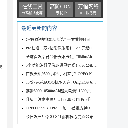
在线工具
高防CDN
万恒网络
代码格式化等
T级 防护
IDC服务商
最近更新的内容
OPPO旅拍神器怎么选? 一文看懂Find X9s Pro和Find X9
Pro档唯一双2亿影像旗舰！5299元起OPPO Find X9s Pro
全球首发哈苏10倍天眼长焦+7050mAh电池! 7499元起OPPO
3个功能治好了我的通勤焦虑! vivo公布OriginOS 6四月
黑
首款天玑9500s风冷手机来了! OPPO K15 Pro系列正式发
13款vivo和iQOO机型入选! OriginOS 6新一轮公测开启招
麒麟8000+8500mAh超大电池! 1699元起华为畅享90 Pro M
升级与注意事项! realme真 GT8 Pro手机适配Android 17
OPPO Find X9 Pro/一加 15首批支持 !基于Android 17 B
今日发布! iQOO Z11新机核心亮点公布