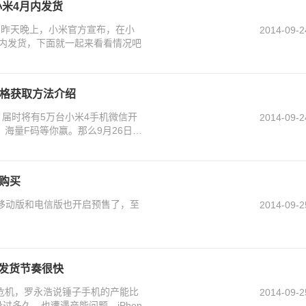
小米4月内发货
。昨天晚上，小米官方宣布，在小
2014-09-2
周内发货，下面就一起来看看情况吧
资格获取方法介绍
，届时将有5万台小米4手机微信开
2014-09-2
海量F码等你赢。那么9月26日小
购买
布移动版和电信版也开启预售了，至
2014-09-2
e6发货节奏很快
危机，罗永浩说锤子手机的产能比
2014-09-2
过多久，也遭遇产能问题，iPhon