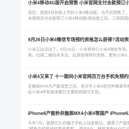
小米4移动4G版开启预售 小米官网支付全款预订
现在，就连9月份新上市的小米4移动版，也开启预售了
米官网支付全款预订小米4移动版/电信版之后，三到四
9月26日小米4微信专场预约资格怎么获得?活动
小米又出活动了，9月26日，小米将举行小米4微信专场
卖。扫描二维码并关注，玩游戏得预约资格，更有小米4、
米4
小米4又来了 十一期间小米官网百万台手机免预约
在魅族MX4为产能发愁之际，老对手小米4却在昨晚宣
此小米4所有版本都已无需抢购就可买到。
iPhone6产能秒杀魅族MX4小米4等国产 iPhon
今年7月，跳票已久的锤子手机上线发售后，遭遇了产能
“想象中的最坏结果还要差”。而在9月，魅族发布MX4后没