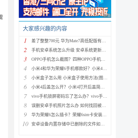
广告 商业广告，理性
视
大家感兴趣的内容
1
差了整整700元 华为Mate7高低配版有什么区别?
2
手机安卓系统怎么升级 安卓系统更新升级的三种方法介
3
OPPO手机怎么截图？四种OPPO手机截屏方法介绍
4
小米4和华为荣耀6手机哪款好？小米4与荣耀6全方面区别
5
小米盒子怎么用 小米盒子使用方法(图文详解)
6
小米4后盖怎么开？小米4打开后盖简单方法
7
vivo手机锁屏密码忘了怎么办？vivo手机强制解锁的三种
8
误删安卓手机照片怎么办 如何找回被删的图片
9
华为荣耀6怎么插卡？荣耀6sim卡安装方法步骤图文详解
10
安卓设备内置存储中已删除的文件如何恢复