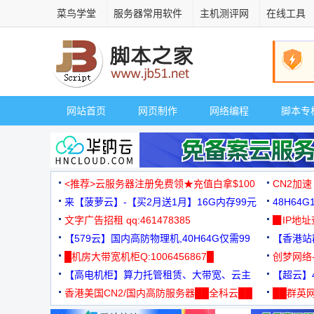
菜鸟学堂
服务器常用软件
主机测评网
在线工具
网站首页
网页制作
网络编程
脚本专
<推荐>云服务器注册免费领★充值白拿$100
CN2加速
来【菠萝云】-【买2月送1月】16G内存99元
48H64
文字广告招租 qq:461478385
3000+
▉IP地
【579云】国内高防物理机,40H64G仅需99
【香港站群
元
█机房大带宽机柜Q:1006456867█
创梦网络
【高电机柜】算力托管租赁、大带宽、云主
88元/月
【超云】4
机
香港美国CN2/国内高防服务器██全科云██
██群英网
◆◆◆