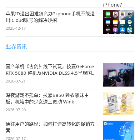
苹果ID退出困难怎么办? iphone手机不能退
出iCloud账号的解决妙招
2025-12-17
业界资讯
国产单机《古剑》线下试玩，技嘉GeForce
RTX 5080 整机及NVIDIA DLSS 4.5呈现国风
盛宴
2026-07-21
深夜游戏不孤单：技嘉B850 睡衣雕妹主
板，机箱中的少女送上灵动 Wink
2026-07-20
通往用户的路径：如何打造高转化的促销方
案
2026-07-17