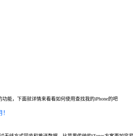
”的功能，下面就详情来看看如何使用查找我的iPhone的吧
用！
过无线方式同步和推送数据，比苹果传统的iTunes方案更加容易