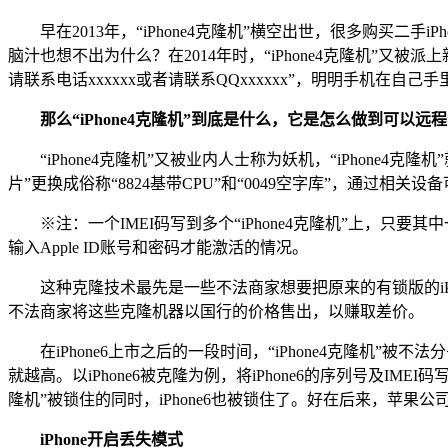
早在2013年，“iPhone4克隆机”横空出世，很多购买二手iP
脑汁也想不出为什么？在2014年时，“iPhone4克隆机”又被派
请联系电话xxxxxx或者请联系QQxxxxxx”，明明手机在
那么“iPhone4克隆机”到底是什么，它是怎么做到可以远程“锁
“iPhone4克隆机”又被业内人士称为妖机，“iPhone4克隆机”
片”更换成俗称“8824基带CPU”和“0049空字库”，通过相
※注：一个IMEI码写到多个“iPhone4克隆机”上，只要其中
输入Apple ID账号和密码才能激活的情况。
这种克隆技术最先是一些不法商家想要把原来的有锁版的iPh
不法商家将这些克隆机器以国行的价格售出，以赚取差价。
在iPhone6上市之后的一段时间，“iPhone4克隆机”被不法
就越高。以iPhone6被克隆为例，将iPhone6的序列号及IMEI码写入
隆机”被锁住的同时，iPhone6也被锁住了。好在后来，苹果
iPhone开启丢失模式