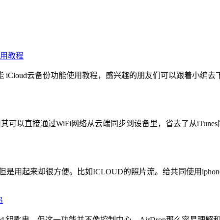
能使用教程
备份功能 iCloud云备份功能使用教程，感兴趣的朋友们可以跟着小编
用其可以直接通过WiFi网络从云端同步到设备里，省去了从iTu
，但是用起来却很方便。比如ICLOUD的照片流。给共同使用ip
串
loud 钥匙串。但这一功能并不像控制中心、AirDrop那么容易理