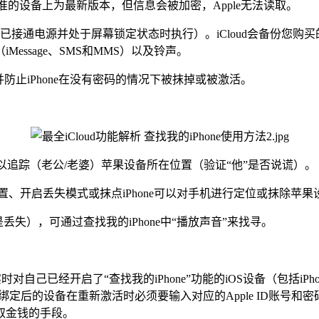
准的设备上为最新版本，但信息会被加密，Apple无法读取。
（在设备已接通电源并处于屏幕锁定状态时执行）。iCloud会备
ssage、SMS和MMS）以及铃声。
，并防止iPhone在没有密码的情况下被抹掉或被激活。
可以追踪（老公/老婆）苹果设备所在位置（验证“他”是否说谎）。
置、开启丢失模式或抹点iPhone可以对手机进行定位或抹除苹
丢失），可通过查找我的iPhone中“播放声音”来找寻。
已经开启了“查找我的iPhone”功能的iOS设备（包括iPhone、
，经绑定后的设备在重新激活时必须要输入对应的Apple ID账号
取金钱的手段。