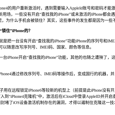
hone4的用户重新激活时，遇到需要输入AppleId账号和密码才
上新用场，一些没有开启“查找我的iPhone”或未激活的iPhone
自己手里，为什么手机会被锁住？其实，这些事件的发生都是因为一些不法
住”iPhone的？
就是把一台没有开启“查找我的iPhone”功能iPhone的序列号和IME
关设备可以随意改写序列号、IMEI码、国家、颜色等信息。
一台iPhone开启“查找我的iPhone”功能，其他的也随之遭殃了
one4通过修改序列号、IMEI码等操作后，变成国行的机器
分子用在远程锁定iPhone6等较新的机型上（前提是此iPhone
到“iPhone4克隆机”中，激活后在iCloud中登录AppleID并开启查
公司封堵了iOS设备激活机制存在的漏洞，才得以遏制住克隆这一技