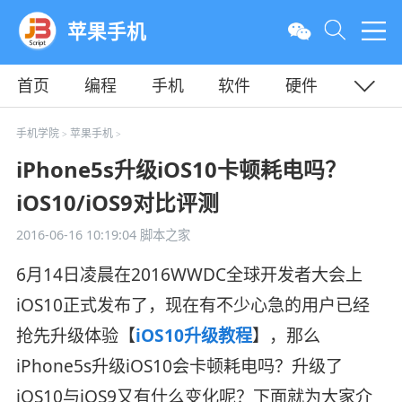
苹果手机
首页
编程
手机
软件
硬件
教程
平面
服务器
手机学院
苹果手机
>
>
iPhone5s升级iOS10卡顿耗电吗？
iOS10/iOS9对比评测
2016-06-16 10:19:04
脚本之家
6月14日凌晨在2016WWDC全球开发者大会上
iOS10正式发布了，现在有不少心急的用户已经
抢先升级体验【
iOS10升级教程
】，那么
iPhone5s升级iOS10会卡顿耗电吗？升级了
iOS10与iOS9又有什么变化呢？下面就为大家介