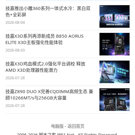
技嘉推出小雕360系列一体式水冷：黑白双
色+全彩屏
2026-08-04
技嘉X3D系列再添新成员 B850 AORUS
ELITE X3D主板强化性能体验
2026-08-03
技嘉X3D鸡血模式2.0强化平台调校 释放
AMD X3D处理器性能潜力
2026-07-28
技嘉Z890 DUO X完善CQDIMM高频生态 兼
顾10266MT/s与256GB大容量
2026-07-28
电脑版
-
返回首页
2006-2026 脚本之家 JB51.Net , All Rights Reserved.