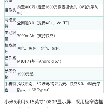
容量
前置400万+后置1600万像素摄像头（4轴光学防
摄像头
抖）
网络支
全网通3.0（支持4G+、VoLTE）
持
电池容
3000mAh（支持快充）
量
机身颜
白色、黑色、金色、紫色
色
操作系
MIUI 7 (基于Android 5.1)
统
参考价
1999元起
格
手机特
指纹识别、3D玻璃/陶瓷后壳、快充3.0、4轴光学
色
防抖、USB Type-C
小米5采用5.15英寸1080P显示屏，采用极窄边框