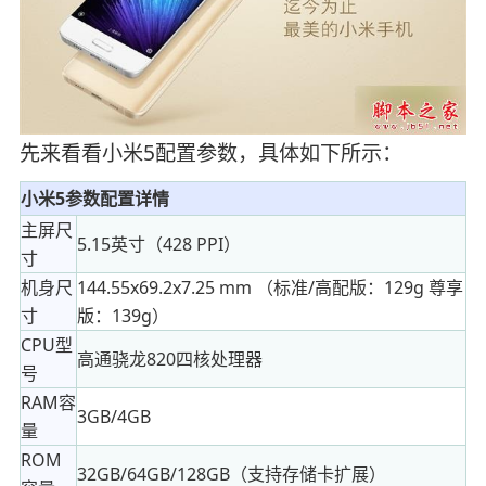
先来看看小米5配置参数，具体如下所示：
小米5参数配置详情
主屏尺
5.15英寸（428 PPI）
寸
机身尺
144.55x69.2x7.25 mm （标准/高配版：129g 尊享
寸
版：139g）
CPU型
高通骁龙820四核处理器
号
RAM容
3GB/4GB
量
ROM
32GB/64GB/128GB（支持存储卡扩展）