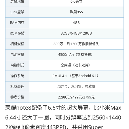
屏幕规格
6.6英寸
CPU型号
麒麟955
RAM内存
4GB
ROM存储
32GB/64GB/128GB
相机规格
800万 + 后1300万像素摄像头
电池容量
4500mAh（支持快充）
网络制式
全网通（双卡双待）
操作系统
EMUI 4.1 （基于Android 6.1）
机身颜色
渤光金、冰河银、典雅灰
参考价格
2299元/2499元/2799元
荣耀note8配备了6.6寸的超大屏幕，比小米Max
6.44寸还大了一圈，同时分辨率达到2560×1440
2K级别(像素密度443PPI)，并采用Super