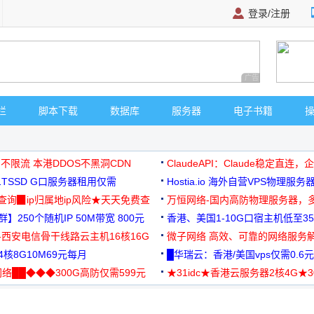
登录/注册
广告 商业广告，理
栏
脚本下载
数据库
服务器
电子书籍
 不限流 本港DDOS不黑洞CDN
ClaudeAPI：Claude稳定直连
G1TSSD G口服务器租用仅需
Hostia.io 海外自营VPS物理服务
可免费测试
址查询▉ip归属地ip风险★天天免费查
万恒网络-国内高防物理服务器，
】250个随机IP 50M带宽 800元
99元/月起
香港、美国1-10G口宿主机低至35
-西安电信骨干线路云主机16核16G
微子网络 高效、可靠的网络服务
核8G10M69元每月
█华瑞云：香港/美国vps仅需0.6元
络██◆◆◆300G高防仅需599元
★31idc★香港云服务器2核4G★
用◆