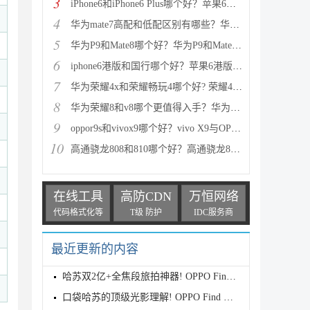
3
iPhone6和iPhone6 Plus哪个好？苹果6和iPhone6 Plus区
4
华为mate7高配和低配区别有哪些？华为mate7低配(标准
5
华为P9和Mate8哪个好？华为P9和Mate8详细对比评测
6
iphone6港版和国行哪个好？苹果6港版和国行区别对比评
7
华为荣耀4x和荣耀畅玩4哪个好? 荣耀4x和荣耀畅玩4区别
8
华为荣耀8和v8哪个更值得入手？华为荣耀v8和荣耀8全面
9
oppor9s和vivox9哪个好？vivo X9与OPPO R9s区别对比深
10
高通骁龙808和810哪个好？高通骁龙808和810区别对比评
在线工具
高防CDN
万恒网络
代码格式化等
T级 防护
IDC服务商
最近更新的内容
哈苏双2亿+全焦段旅拍神器! OPPO Find X9s Pro首发全
口袋哈苏的顶级光影理解! OPPO Find X9 Ultra首发评测