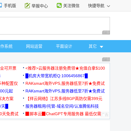
手机版
关注微信
快捷导航
举报中心
性选择
广告 商业广告，理
操作系统
网站运营
平面设计
其它
广告 商业广告，理
，企业可开票
<推荐>云服务器注册免费领★充值白拿$100
器
█机房大带宽机柜Q:1006456867█
多种配置仅
RAKsmart海外VPS,服务器低至7折★免费试
00元起
用★
RAKsmart海外VPS,服务器低至7折★免费试
解决方案
用★
【祥云网络】江苏多线BGP高防仅需399元
/天█
服务器租用/托管-域名空间/认准腾佑科技
30天免费试
▉脚本云▉ChatGPT专用服务器 最低仅需
19元/月