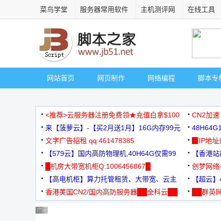
菜鸟学堂
服务器常用软件
主机测评网
在线工具
网站首页
网页制作
网络编程
脚本专
<推荐>云服务器注册免费领★充值白拿$100
CN2加速
来【菠萝云】-【买2月送1月】16G内存99元
48H64
文字广告招租 qq:461478385
3000+
▉IP地
【579云】国内高防物理机,40H64G仅需99
【香港站群
元
█机房大带宽机柜Q:1006456867█
创梦网络
【高电机柜】算力托管租赁、大带宽、云主
88元/月
【超云】4
机
香港美国CN2/国内高防服务器██全科云██
██群英网
◆◆◆
广告 商业广告，理性选择
广告 商业广告，理性选择
广告 商业广告，理性选择
广告 商业广告，理性选择
广告 商业广告，理性选择