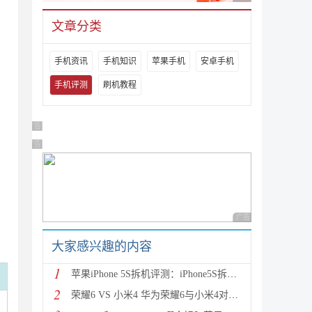
文章分类
手机资讯
手机知识
苹果手机
安卓手机
手机评测
刷机教程
广告 商业广告，理性选择
广告 商业广告，理性选择
广告 商业广告，理性
大家感兴趣的内容
1
苹果iPhone 5S拆机评测：iPhone5S拆机图解详细教程(真
2
荣耀6 VS 小米4 华为荣耀6与小米4对比评测（详细全面