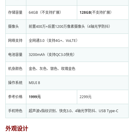
存储容量
64GB（不支持扩展）
128GB
(不支持扩展）
摄像头
前置400万+后置1200万像素摄像头（4轴光学防抖）
网络支持
全网通3.0（支持4G+、VoLTE）
电池容量
3200mAh（支持QC3.0快充）
机身颜色
金色、灰色、银色、玫瑰金色
操作系统
MIUI 8
参考价格
1999元
2299元
手机特色
超声波v指纹识别、快充3.0、4轴光学防抖、USB Type-C
外观设计