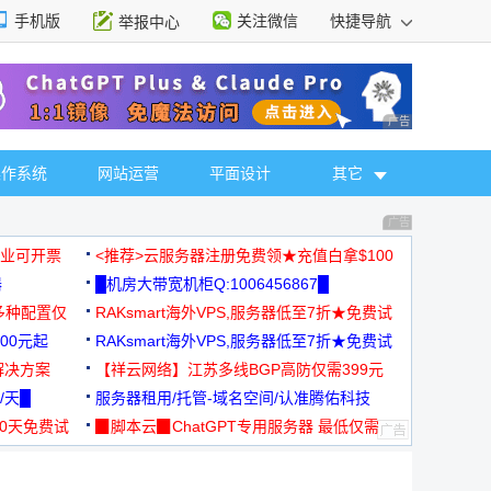
手机版
关注微信
快捷导航
举报中心
性选择
广告 商业广告，理
操作系统
网站运营
平面设计
其它
广告 商业广告，理
，企业可开票
<推荐>云服务器注册免费领★充值白拿$100
器
█机房大带宽机柜Q:1006456867█
多种配置仅
RAKsmart海外VPS,服务器低至7折★免费试
00元起
用★
RAKsmart海外VPS,服务器低至7折★免费试
解决方案
用★
【祥云网络】江苏多线BGP高防仅需399元
/天█
服务器租用/托管-域名空间/认准腾佑科技
30天免费试
▉脚本云▉ChatGPT专用服务器 最低仅需
19元/月