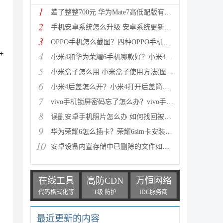
1
差了整整700元 华为Mate7高低配版有什么区别?
2
手机安卓系统怎么升级 安卓系统更新升级的三种方法介
3
OPPO手机怎么截图？四种OPPO手机截屏方法介绍
+
4
小米4和华为荣耀6手机哪款好？小米4与荣耀6全方面区别
5
小米盒子怎么用 小米盒子使用方法(图文详解)
6
小米4后盖怎么开？小米4打开后盖简单方法
7
vivo手机锁屏密码忘了怎么办？vivo手机强制解锁的三种
8
误删安卓手机照片怎么办 如何找回被删的图片
9
华为荣耀6怎么插卡？荣耀6sim卡安装方法步骤图文详解
10
安卓设备内置存储中已删除的文件如何恢复
在线工具
高防CDN
万恒网络
代码格式化等
T级 防护
IDC服务商
最近更新的内容