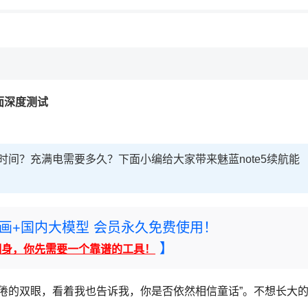
，理性选择
理性选择
全面深度测试
长时间？充满电需要多久？下面小编给大家带来魅蓝note5续航能
rney绘画+国内大模型 会员永久免费使用！
】
翻身，你先需要一个靠谱的工具！
的双眼，看着我也告诉我，你是否依然相信童话”。不想长大