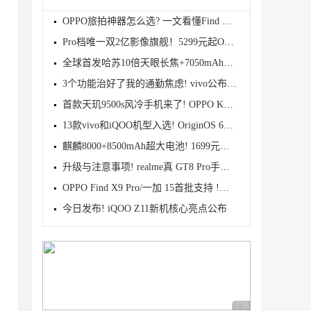
OPPO旅拍神器怎么选? 一文看懂Find X9s Pro和Find X9
Pro档唯一双2亿影像旗舰！5299元起OPPO Find X9s Pro
全球首发哈苏10倍天眼长焦+7050mAh电池! 7499元起OPPO
3个功能治好了我的通勤焦虑! vivo公布OriginOS 6四月
首款天玑9500s风冷手机来了! OPPO K15 Pro系列正式发
13款vivo和iQOO机型入选! OriginOS 6新一轮公测开启招
麒麟8000+8500mAh超大电池! 1699元起华为畅享90 Pro M
升级与注意事项! realme真 GT8 Pro手机适配Android 17
OPPO Find X9 Pro/一加 15首批支持 !基于Android 17 B
今日发布! iQOO Z11新机核心亮点公布
广告 商业广告，理性