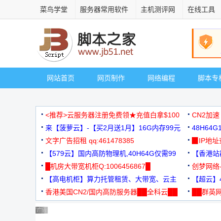
菜鸟学堂
服务器常用软件
主机测评网
在线工具
网站首页
网页制作
网络编程
脚本专
<推荐>云服务器注册免费领★充值白拿$100
CN2加速
来【菠萝云】-【买2月送1月】16G内存99元
48H64
文字广告招租 qq:461478385
3000+
▉IP地
【579云】国内高防物理机,40H64G仅需99
【香港站群
元
█机房大带宽机柜Q:1006456867█
创梦网络
【高电机柜】算力托管租赁、大带宽、云主
88元/月
【超云】4
机
香港美国CN2/国内高防服务器██全科云██
██群英网
◆◆◆
广告 商业广告，理性选择
广告 商业广告，理性选择
广告 商业广告，理性选择
广告 商业广告，理性选择
广告 商业广告，理性选择