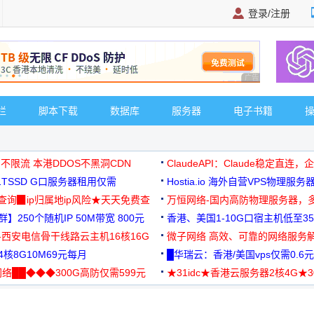
登录/注册
广告 商业广告，理
栏
脚本下载
数据库
服务器
电子书籍
 不限流 本港DDOS不黑洞CDN
ClaudeAPI：Claude稳定直连
G1TSSD G口服务器租用仅需
Hostia.io 海外自营VPS物理服务
可免费测试
址查询▉ip归属地ip风险★天天免费查
万恒网络-国内高防物理服务器，
】250个随机IP 50M带宽 800元
99元/月起
香港、美国1-10G口宿主机低至35
-西安电信骨干线路云主机16核16G
微子网络 高效、可靠的网络服务
核8G10M69元每月
█华瑞云：香港/美国vps仅需0.6元
络██◆◆◆300G高防仅需599元
★31idc★香港云服务器2核4G★
用◆