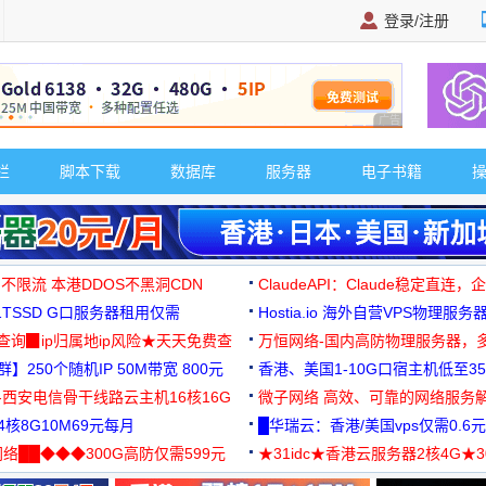
登录/注册
广告 商业广告，理
栏
脚本下载
数据库
服务器
电子书籍
 不限流 本港DDOS不黑洞CDN
ClaudeAPI：Claude稳定直连
G1TSSD G口服务器租用仅需
Hostia.io 海外自营VPS物理服务
可免费测试
址查询▉ip归属地ip风险★天天免费查
万恒网络-国内高防物理服务器，
】250个随机IP 50M带宽 800元
99元/月起
香港、美国1-10G口宿主机低至35
-西安电信骨干线路云主机16核16G
微子网络 高效、可靠的网络服务
核8G10M69元每月
█华瑞云：香港/美国vps仅需0.6元
络██◆◆◆300G高防仅需599元
★31idc★香港云服务器2核4G★
用◆