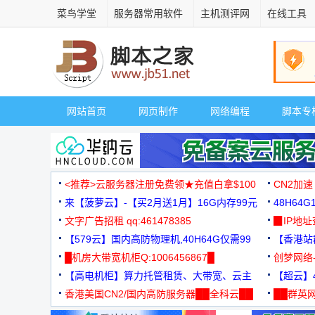
菜鸟学堂
服务器常用软件
主机测评网
在线工具
网站首页
网页制作
网络编程
脚本专
<推荐>云服务器注册免费领★充值白拿$100
CN2加速
来【菠萝云】-【买2月送1月】16G内存99元
48H64
文字广告招租 qq:461478385
3000+
▉IP地
【579云】国内高防物理机,40H64G仅需99
【香港站群
元
█机房大带宽机柜Q:1006456867█
创梦网络
【高电机柜】算力托管租赁、大带宽、云主
88元/月
【超云】4
机
香港美国CN2/国内高防服务器██全科云██
██群英网
◆◆◆