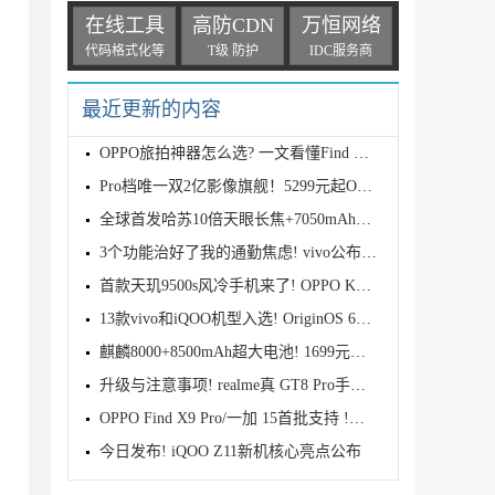
在线工具
高防CDN
万恒网络
代码格式化等
T级 防护
IDC服务商
最近更新的内容
OPPO旅拍神器怎么选? 一文看懂Find X9s Pro和Find X9
Pro档唯一双2亿影像旗舰！5299元起OPPO Find X9s Pro
全球首发哈苏10倍天眼长焦+7050mAh电池! 7499元起OPPO
3个功能治好了我的通勤焦虑! vivo公布OriginOS 6四月
首款天玑9500s风冷手机来了! OPPO K15 Pro系列正式发
13款vivo和iQOO机型入选! OriginOS 6新一轮公测开启招
麒麟8000+8500mAh超大电池! 1699元起华为畅享90 Pro M
升级与注意事项! realme真 GT8 Pro手机适配Android 17
OPPO Find X9 Pro/一加 15首批支持 !基于Android 17 B
今日发布! iQOO Z11新机核心亮点公布