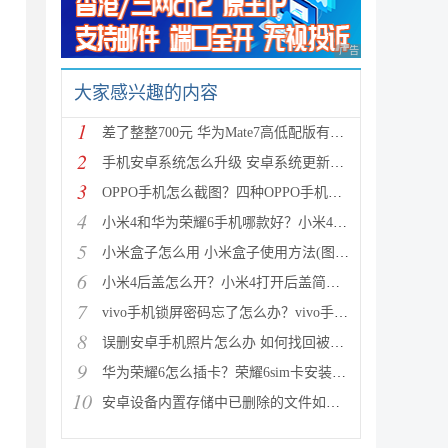
广告 商业广告，理性
大家感兴趣的内容
1
差了整整700元 华为Mate7高低配版有什么区别?
2
手机安卓系统怎么升级 安卓系统更新升级的三种方法介
3
OPPO手机怎么截图？四种OPPO手机截屏方法介绍
4
小米4和华为荣耀6手机哪款好？小米4与荣耀6全方面区别
5
小米盒子怎么用 小米盒子使用方法(图文详解)
6
小米4后盖怎么开？小米4打开后盖简单方法
7
vivo手机锁屏密码忘了怎么办？vivo手机强制解锁的三种
8
误删安卓手机照片怎么办 如何找回被删的图片
9
华为荣耀6怎么插卡？荣耀6sim卡安装方法步骤图文详解
10
安卓设备内置存储中已删除的文件如何恢复