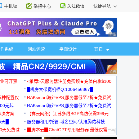
手机版
关注微信
快捷导航
举报中心
性选择
广告 商业广告，理
操作系统
网站运营
平面设计
其它
广告 商业广告，理
，企业可开票
<推荐>云服务器注册免费领★充值白拿$100
器
█机房大带宽机柜Q:1006456867█
多种配置仅
RAKsmart海外VPS,服务器低至7折★免费试
00元起
用★
RAKsmart海外VPS,服务器低至7折★免费试
解决方案
用★
【祥云网络】江苏多线BGP高防仅需399元
/天█
服务器租用/托管-域名空间/认准腾佑科技
30天免费试
▉脚本云▉ChatGPT专用服务器 最低仅需
19元/月