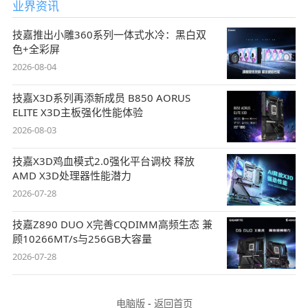
业界资讯
技嘉推出小雕360系列一体式水冷：黑白双
色+全彩屏
2026-08-04
技嘉X3D系列再添新成员 B850 AORUS
ELITE X3D主板强化性能体验
2026-08-03
技嘉X3D鸡血模式2.0强化平台调校 释放
AMD X3D处理器性能潜力
2026-07-28
技嘉Z890 DUO X完善CQDIMM高频生态 兼
顾10266MT/s与256GB大容量
2026-07-28
电脑版
-
返回首页