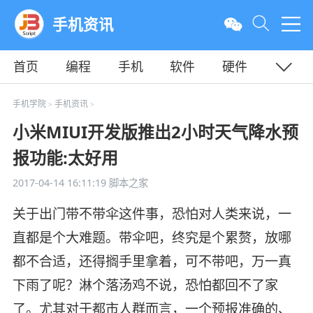
手机资讯
首页
编程
手机
软件
硬件
教程
平面
服务器
手机学院
手机资讯
>
>
小米MIUI开发版推出2小时天气降水预
报功能:太好用
2017-04-14 16:11:19
脚本之家
关于出门带不带伞这件事，恐怕对人类来说，一
直都是个大难题。带伞吧，终究是个累赘，放哪
都不合适，还得搁手里拿着，可不带吧，万一真
下雨了呢？淋个落汤鸡不说，恐怕都回不了家
了。尤其对于都市人群而言，一个预报准确的、