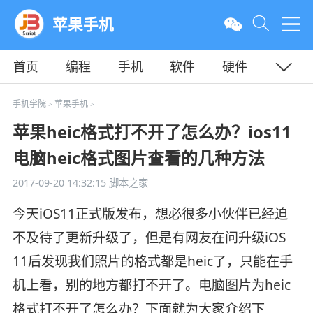
苹果手机
首页
编程
手机
软件
硬件
教程
平面
服务器
手机学院
苹果手机
>
>
苹果heic格式打不开了怎么办？ios11
电脑heic格式图片查看的几种方法
2017-09-20 14:32:15
脚本之家
今天iOS11正式版发布，想必很多小伙伴已经迫
不及待了更新升级了，但是有网友在问升级iOS
11后发现我们照片的格式都是heic了，只能在手
机上看，别的地方都打不开了。电脑图片为heic
格式打不开了怎么办？下面就为大家介绍下