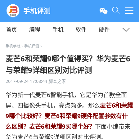
手机评测
首页
编程
手机
软件
硬件
教程
平面
服务器
手机学院
手机评测
>
>
麦芒6和荣耀9哪个值得买？华为麦芒6
与荣耀9详细区别对比评测
2017-09-24 17:08:44
脚本之家
华为新一代麦芒6智能手机，它是华为首款全面
屏、四摄像头手机，亮点颇多。那么
麦芒6和荣耀
9哪个比较好？麦芒6和荣耀9硬件配置参数有什
么区别？麦芒6和荣耀9买哪个好？
下面小编带来
华为麦芒6与荣耀9详细区别对比评测。