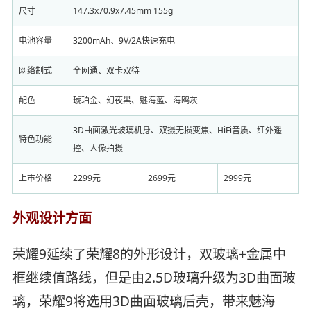
尺寸
147.3x70.9x7.45mm 155g
电池容量
3200mAh、9V/2A快速充电
网络制式
全网通、双卡双待
配色
琥珀金、幻夜黑、魅海蓝、海鸥灰
3D曲面激光玻璃机身、双摄无损变焦、HiFi音质、红外遥
特色功能
控、人像拍摄
上市价格
2299元
2699元
2999元
外观设计方面
荣耀9延续了荣耀8的外形设计，双玻璃+金属中
框继续值路线，但是由2.5D玻璃升级为3D曲面玻
璃，荣耀9将选用3D曲面玻璃后壳，带来魅海