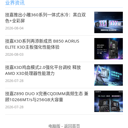
业界资讯
技嘉推出小雕360系列一体式水冷：黑白双
色+全彩屏
2026-08-04
技嘉X3D系列再添新成员 B850 AORUS
ELITE X3D主板强化性能体验
2026-08-03
技嘉X3D鸡血模式2.0强化平台调校 释放
AMD X3D处理器性能潜力
2026-07-28
技嘉Z890 DUO X完善CQDIMM高频生态 兼
顾10266MT/s与256GB大容量
2026-07-28
电脑版
-
返回首页