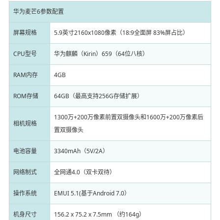
华为麦芒6参数配置
屏幕规格
5.9英寸2160x1080像素（18:9全面屏 83%屏占比）
CPU型号
华为麒麟（Kirin）659（64位八核）
RAM内存
4GB
ROM存储
64GB（最高支持256G存储扩展）
1300万+200万像素前置双摄像头和1600万+200万像素后
相机规格
置双摄像头
电池容量
3340mAh（5V/2A）
网络制式
全网通4.0（双卡双待）
操作系统
EMUI 5.1(基于Android 7.0）
机身尺寸
156.2 x 75.2 x 7.5mm （约164g）