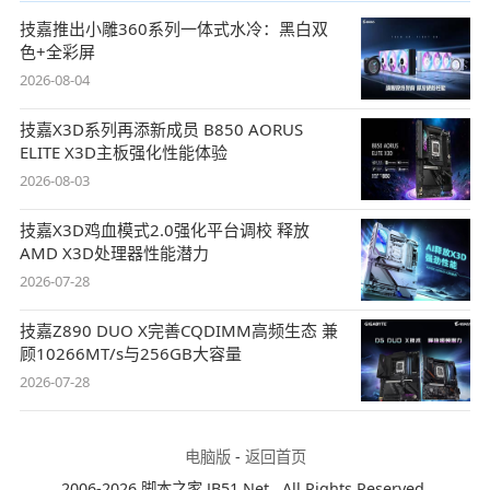
技嘉推出小雕360系列一体式水冷：黑白双
色+全彩屏
2026-08-04
技嘉X3D系列再添新成员 B850 AORUS
ELITE X3D主板强化性能体验
2026-08-03
技嘉X3D鸡血模式2.0强化平台调校 释放
AMD X3D处理器性能潜力
2026-07-28
技嘉Z890 DUO X完善CQDIMM高频生态 兼
顾10266MT/s与256GB大容量
2026-07-28
电脑版
-
返回首页
2006-2026 脚本之家 JB51.Net , All Rights Reserved.