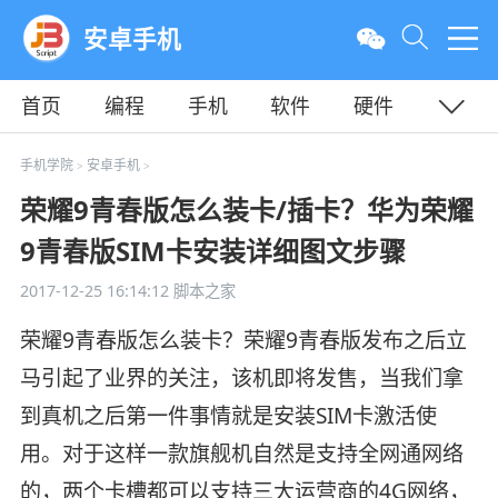
安卓手机
首页
编程
手机
软件
硬件
教程
平面
服务器
手机学院
安卓手机
>
>
荣耀9青春版怎么装卡/插卡？华为荣耀
9青春版SIM卡安装详细图文步骤
2017-12-25 16:14:12
脚本之家
荣耀9青春版怎么装卡？荣耀9青春版发布之后立
马引起了业界的关注，该机即将发售，当我们拿
到真机之后第一件事情就是安装SIM卡激活使
用。对于这样一款旗舰机自然是支持全网通网络
的，两个卡槽都可以支持三大运营商的4G网络，