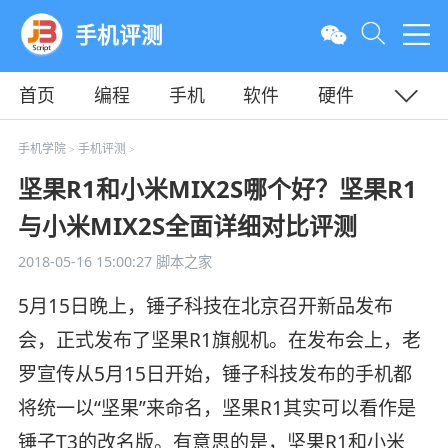
手机评测
首页
编程
手机
软件
硬件
教程
平面
服务器
手机学院
手机评测
>
>
坚果R1和小米MIX2S哪个好？坚果R1
与小米MIX2S全面详细对比评测
2018-05-16 15:00:27
脚本之家
5月15日晚上，锤子科技在北京召开新品发布
会，正式发布了坚果R1旗舰机。在发布会上，老
罗宣传从5月15日开始，锤子科技发布的手机都
将统一以“坚果”来命名，坚果R1其实可以看作是
锤子T3的改名版。有意思的是，坚果R1和小米