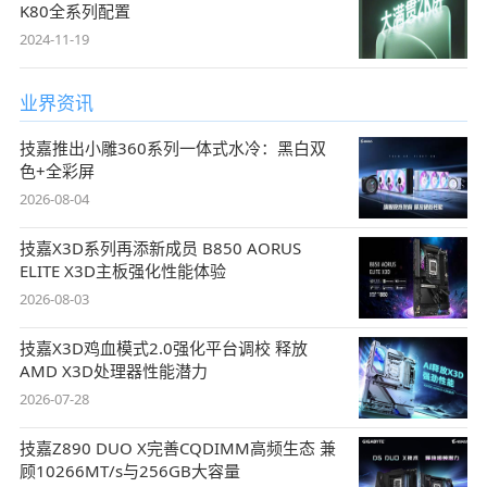
K80全系列配置
2024-11-19
业界资讯
技嘉推出小雕360系列一体式水冷：黑白双
色+全彩屏
2026-08-04
技嘉X3D系列再添新成员 B850 AORUS
ELITE X3D主板强化性能体验
2026-08-03
技嘉X3D鸡血模式2.0强化平台调校 释放
AMD X3D处理器性能潜力
2026-07-28
技嘉Z890 DUO X完善CQDIMM高频生态 兼
顾10266MT/s与256GB大容量